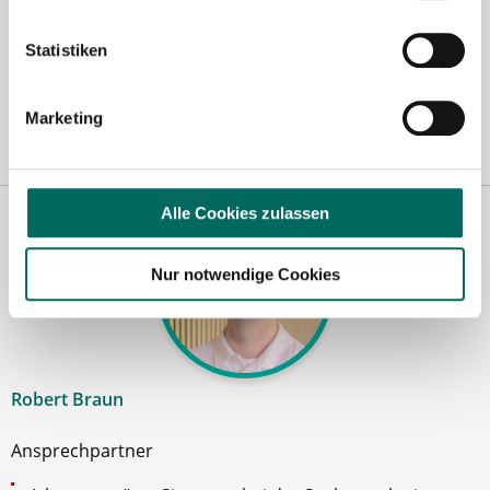
Aachen
|
Augsburg
|
Bautzen
|
Berlin
|
Bielefeld
|
Düsseldorf
|
Essen
|
Freiburg
|
Hamburg
|
Heidelberg
|
Ingolstadt
|
Karlsruhe
|
Kassel
|
Statistiken
Konstanz
|
Lübeck
|
Mönchengladbach
|
München
|
Nürnberg
|
Porta
Westfalica
|
Regensburg
|
Schweinfurt
|
Stuttgart
|
Ulm
|
Würzburg
|
Marketing
Alle Cookies zulassen
Nur notwendige Cookies
Robert Braun
Ansprechpartner