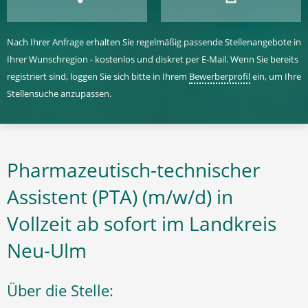
Nach Ihrer Anfrage erhalten Sie regelmäßig passende Stellenangebote in
Ihrer Wunschregion - kostenlos und diskret per E-Mail. Wenn Sie bereits
registriert sind, loggen Sie sich bitte in Ihrem
Bewerberprofil
ein, um Ihre
Stellensuche anzupassen.
Pharmazeutisch-technischer
Assistent (PTA) (m/w/d) in
Vollzeit ab sofort im Landkreis
Neu-Ulm
Über die Stelle: