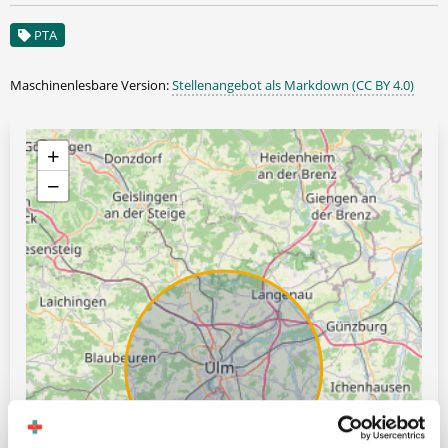
PTA
Maschinenlesbare Version:
Stellenangebot als Markdown (CC BY 4.0)
+
−