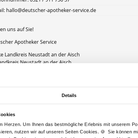
il: hallo@deutscher-apotheker-service.de
en uns auf Sie!
tscher Apotheker Service
e Landkreis Neustadt an der Aisch
andkreis Neustadt an der Aisch
Jetzt kostenlos Details anfragen
Details
Momentan interessieren sich
6 Besucher
für
Stellenangebote als
PTA
.
Cookies
am Herzen. Um Ihnen das bestmögliche Erlebnis mit unserem Port
ieren, nutzen wir auf unseren Seiten Cookies. 🍪 Sie können mit