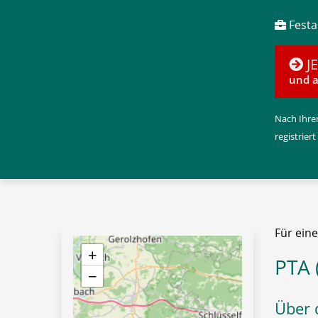
Festan
J
und a
Nach Ihrer
registriert
Für ein
+
PTA 
−
Über d