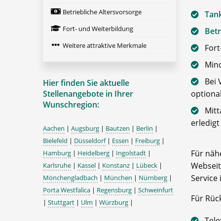
Betriebliche Altersvorsorge
Tan
Fort- und Weiterbildung
Betr
Weitere attraktive Merkmale
Fort
Mind
Bei 
Hier finden Sie aktuelle
Stellenangebote in Ihrer
optiona
Wunschregion:
Mitt
erledig
Aachen
|
Augsburg
|
Bautzen
|
Berlin
|
Bielefeld
|
Düsseldorf
|
Essen
|
Freiburg
|
Für nähe
Hamburg
|
Heidelberg
|
Ingolstadt
|
Webseit
Karlsruhe
|
Kassel
|
Konstanz
|
Lübeck
|
Service 
Mönchengladbach
|
München
|
Nürnberg
|
Porta Westfalica
|
Regensburg
|
Schweinfurt
Für Rüc
|
Stuttgart
|
Ulm
|
Würzburg
|
Tele