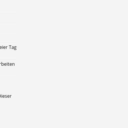
eier Tag
rbeiten
ieser