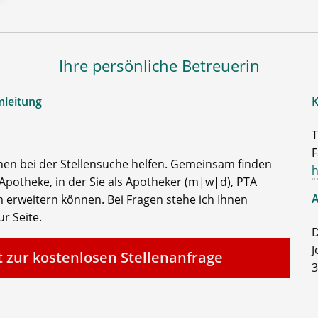
Ihre persönliche Betreuerin
mleitung
K
T
F
nen bei der Stellensuche helfen. Gemeinsam finden
h
Apotheke, in der Sie als Apotheker (m|w|d), PTA
A
 erweitern können. Bei Fragen stehe ich Ihnen
r Seite.
D
J
t zur kostenlosen Stellenanfrage
3