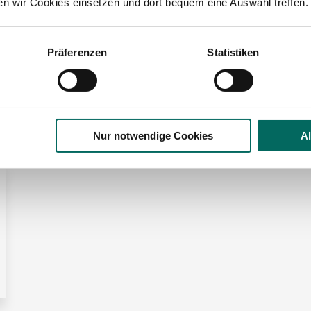
ten wir Cookies einsetzen und dort bequem eine Auswahl treffen.
lesbare Version:
Stellenangebot als Markdown (CC BY 4.0)
Präferenzen
Statistiken
 der Region Landkreis Neustadt an
Nur notwendige Cookies
A