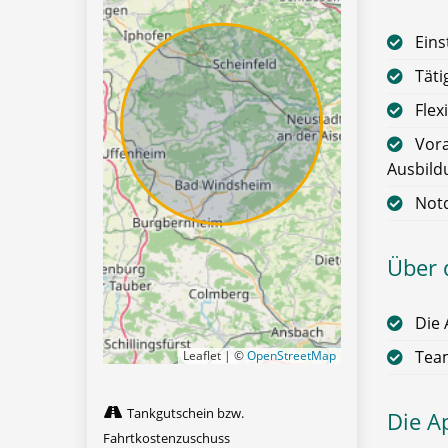
Eins
Täti
Flex
Vora
Ausbild
Notd
Über 
Die 
Team
Leaflet | ©
OpenStreetMap
Tankgutschein bzw.
Die A
Fahrtkostenzuschuss