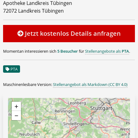
Apotheke Landkreis Tübingen
72072 Landkreis Tübingen
Jetzt kostenlos Details anfragen
Momentan interessieren sich
5 Besucher
für
Stellenangebote als
PTA
.
PTA
Maschinenlesbare Version:
Stellenangebot als Markdown (CC BY 4.0)
+
−