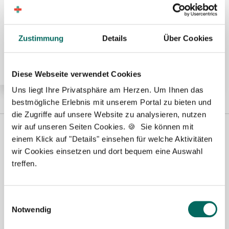
🌟 PREMIUM-STELLENANGEBOT 🌟
Pharmazeutisch-technischer Assistent (PTA) (m/w/d)
Zustimmung
Details
Über Cookies
in Teilzeit ab sofort im Landkreis Dahme-Spreewald
Diese Webseite verwendet Cookies
Uns liegt Ihre Privatsphäre am Herzen. Um Ihnen das
bestmögliche Erlebnis mit unserem Portal zu bieten und
die Zugriffe auf unsere Website zu analysieren, nutzen
wir auf unseren Seiten Cookies. 🍪 Sie können mit
einem Klick auf "Details" einsehen für welche Aktivitäten
wir Cookies einsetzen und dort bequem eine Auswahl
treffen.
Einwilligungsauswahl
Notwendig
Susanne Schwake-Karl