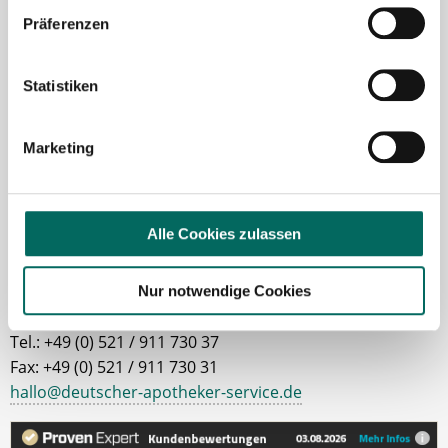
Ansprechpartnerin
Präferenzen
Gerne unterstütze ich Sie bei Ihrer Suche nach einer
neuen Stelle als Apotheker (m|w|d), PKA oder PTA.
Statistiken
Sie haben Fragen zu unseren Stellenanzeigen oder
dem Ablauf, nachdem Sie eine kostenlose
Marketing
Stellenanfrage abgesendet haben? Dann
kontaktieren Sie mich gerne.
Alle Cookies zulassen
Jetzt zur kostenlosen Stellenanfrage
Nur notwendige Cookies
Kontakt
Tel.: +49 (0) 521 / 911 730 37
Fax: +49 (0) 521 / 911 730 31
hallo@deutscher-apotheker-service.de