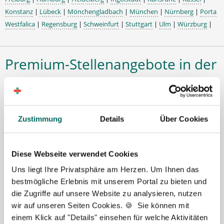
Konstanz
|
Lübeck
|
Mönchengladbach
|
München
|
Nürnberg
|
Porta
Westfalica
|
Regensburg
|
Schweinfurt
|
Stuttgart
|
Ulm
|
Würzburg
|
Premium-Stellenangebote in der
Region Lübeck:
Zustimmung
Details
Über Cookies
🌟 PREMIUM-STELLENANGEBOT 🌟
Diese Webseite verwendet Cookies
Uns liegt Ihre Privatsphäre am Herzen. Um Ihnen das
bestmögliche Erlebnis mit unserem Portal zu bieten und
die Zugriffe auf unsere Website zu analysieren, nutzen
Pharmazeutisch-technischer Assistent (PTA) (m/w/d)
wir auf unseren Seiten Cookies. 🍪 Sie können mit
in Vollzeit ab sofort in Lübeck
einem Klick auf "Details" einsehen für welche Aktivitäten