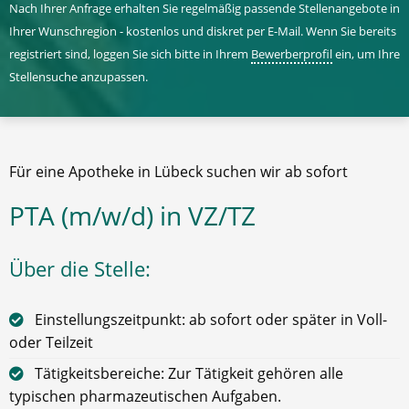
Nach Ihrer Anfrage erhalten Sie regelmäßig passende Stellenangebote in
Ihrer Wunschregion - kostenlos und diskret per E-Mail. Wenn Sie bereits
registriert sind, loggen Sie sich bitte in Ihrem
Bewerberprofil
ein, um Ihre
Stellensuche anzupassen.
Für eine Apotheke in Lübeck suchen wir ab sofort
PTA (m/w/d) in VZ/TZ
Über die Stelle:
Einstellungszeitpunkt: ab sofort oder später in Voll-
oder Teilzeit
Tätigkeitsbereiche: Zur Tätigkeit gehören alle
typischen pharmazeutischen Aufgaben.