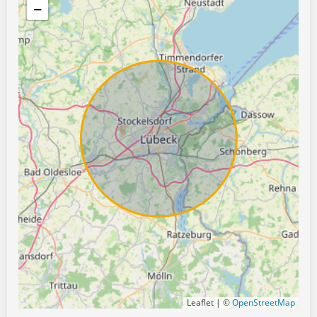
−
Leaflet | ©
OpenStreetMap