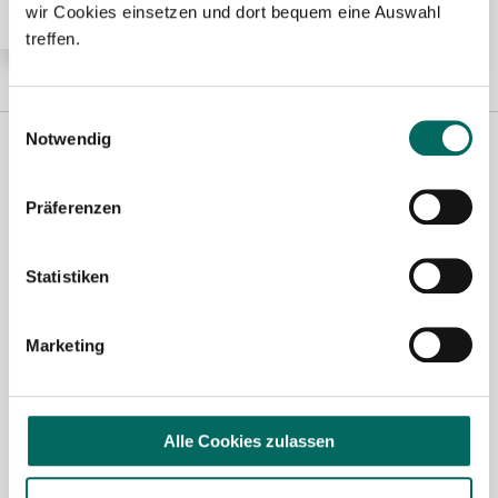
wir Cookies einsetzen und dort bequem eine Auswahl
treffen.
Einwilligungsauswahl
Notwendig
Präferenzen
Statistiken
Susanne Schwake-Karl
Marketing
Ansprechpartnerin
Gerne unterstütze ich Sie bei Ihrer Suche nach einer
Alle Cookies zulassen
neuen Stelle als Apotheker (m|w|d), PKA oder PTA.
Sie haben Fragen zu unseren Stellenanzeigen oder