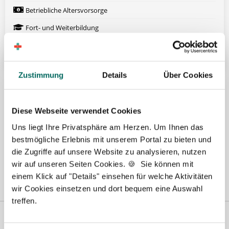
Betriebliche Altersvorsorge
Fort- und Weiterbildung
Weitere attraktive Merkmale
Zustimmung
Details
Über Cookies
Hier finden Sie aktuelle Stellenangebote in Ihrer
Wunschregion:
Diese Webseite verwendet Cookies
Aachen
|
Augsburg
|
Bautzen
|
Berlin
|
Bielefeld
|
Düsseldorf
|
Essen
|
Uns liegt Ihre Privatsphäre am Herzen. Um Ihnen das
Freiburg
|
Hamburg
|
Heidelberg
|
Ingolstadt
|
Karlsruhe
|
Kassel
|
bestmögliche Erlebnis mit unserem Portal zu bieten und
Konstanz
|
Lübeck
|
Mönchengladbach
|
München
|
Nürnberg
|
Porta
die Zugriffe auf unsere Website zu analysieren, nutzen
Westfalica
|
Regensburg
|
Schweinfurt
|
Stuttgart
|
Ulm
|
Würzburg
|
wir auf unseren Seiten Cookies. 🍪 Sie können mit
einem Klick auf "Details" einsehen für welche Aktivitäten
wir Cookies einsetzen und dort bequem eine Auswahl
treffen.