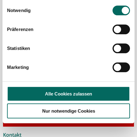
Einwilligungsauswahl
Notwendig
Präferenzen
Robert Braun
Statistiken
Ansprechpartner
Marketing
Ich unterstütze Sie gerne bei der Suche nach einer
Stelle als Apotheker (m|w|d), PTA oder PKA. Bei
Fragen zu unseren Stellenangeboten oder zum
Ablauf nach Ihrer kostenlosen Stellenanfrage
Alle Cookies zulassen
melden Sie sich gern.
Nur notwendige Cookies
Jetzt zur kostenlosen Stellenanfrage
Kontakt