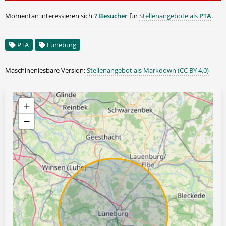
Momentan interessieren sich
7 Besucher
für
Stellenangebote als
PTA
.
PTA
Lüneburg
Maschinenlesbare Version:
Stellenangebot als Markdown (CC BY 4.0)
+
−