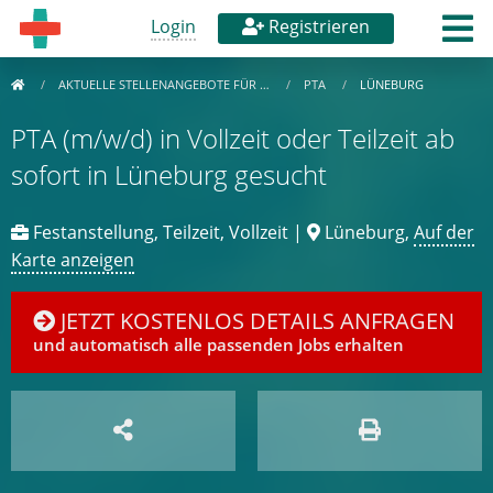
Login
Registrieren
AKTUELLE STELLENANGEBOTE FÜR …
PTA
LÜNEBURG
PTA (m/w/d) in Vollzeit oder Teilzeit ab
sofort in Lüneburg gesucht
Festanstellung, Teilzeit, Vollzeit |
Lüneburg,
Auf der
Karte anzeigen
JETZT KOSTENLOS DETAILS ANFRAGEN
und automatisch alle passenden Jobs erhalten