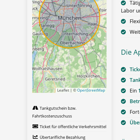
Täti
Labor u
Flex
Weit
Die A
Tick
Tan
Ein
Leaflet | ©
OpenStreetMap
Betr
Tankgutschein bzw.
Fort
Fahrtkostenzuschuss
Über
Ticket für öffentliche Verkehrsmittel
Übertarifliche Bezahlung