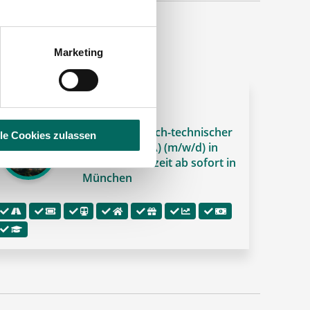
Marketing
 PREMIUM-STELLENANGEBOT 🌟
Pharmazeutisch-technischer
lle Cookies zulassen
Assistent (PTA) (m/w/d) in
Voll- oder Teilzeit ab sofort in
München