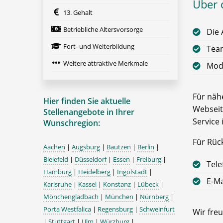
Über 
13. Gehalt
Betriebliche Altersvorsorge
Die 
Fort- und Weiterbildung
Team
Weitere attraktive Merkmale
Mode
Für nähe
Hier finden Sie aktuelle
Webseit
Stellenangebote in Ihrer
Service 
Wunschregion:
Für Rüc
Aachen
|
Augsburg
|
Bautzen
|
Berlin
|
Bielefeld
|
Düsseldorf
|
Essen
|
Freiburg
|
Tele
Hamburg
|
Heidelberg
|
Ingolstadt
|
E-Ma
Karlsruhe
|
Kassel
|
Konstanz
|
Lübeck
|
Mönchengladbach
|
München
|
Nürnberg
|
Porta Westfalica
|
Regensburg
|
Schweinfurt
Wir freu
|
Stuttgart
|
Ulm
|
Würzburg
|