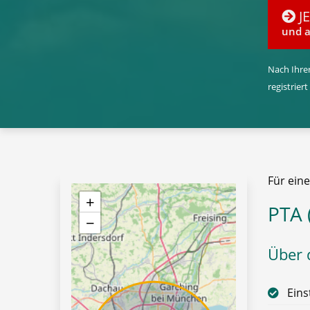
J
und a
Nach Ihrer
registriert
Für ein
+
PTA 
−
Über d
Eins