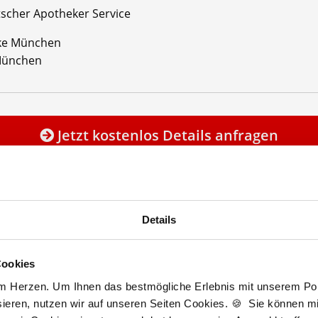
tscher Apotheker Service
ke München
München
Jetzt kostenlos Details anfragen
Momentan interessieren sich
4 Besucher
für
Stellenangebote als
PTA
.
Details
München
Cookies
lesbare Version:
Stellenangebot als Markdown (CC BY 4.0)
am Herzen. Um Ihnen das bestmögliche Erlebnis mit unserem Port
ieren, nutzen wir auf unseren Seiten Cookies. 🍪 Sie können mit