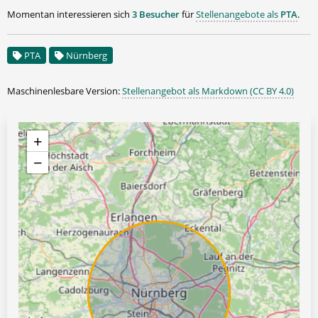
Momentan interessieren sich
3 Besucher
für
Stellenangebote als
PTA
.
PTA
Nürnberg
Maschinenlesbare Version:
Stellenangebot als Markdown (CC BY 4.0)
+
−