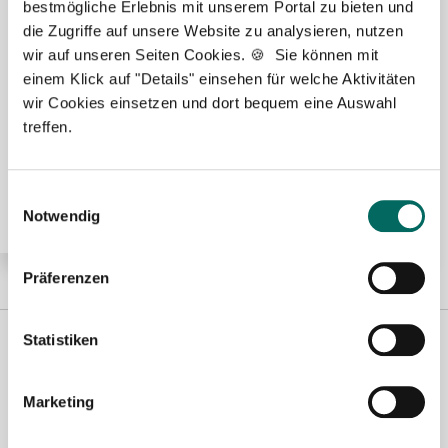
🌟 PREMIUM-STELLENANGEBOT 🌟
bestmögliche Erlebnis mit unserem Portal zu bieten und
die Zugriffe auf unsere Website zu analysieren, nutzen
wir auf unseren Seiten Cookies. 🍪 Sie können mit
einem Klick auf "Details" einsehen für welche Aktivitäten
wir Cookies einsetzen und dort bequem eine Auswahl
Pharmazeutisch-technischer Assistent (PTA) (m/w/d)
treffen.
in Voll- oder Teilzeit ab sofort in Fürth
Einwilligungsauswahl
Notwendig
Präferenzen
Statistiken
Marketing