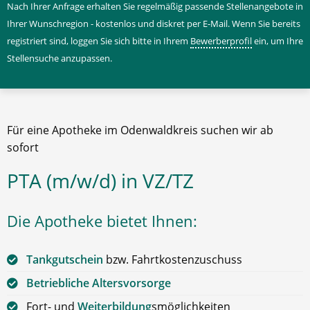
Nach Ihrer Anfrage erhalten Sie regelmäßig passende Stellenangebote in
Ihrer Wunschregion - kostenlos und diskret per E-Mail. Wenn Sie bereits
registriert sind, loggen Sie sich bitte in Ihrem
Bewerberprofil
ein, um Ihre
Stellensuche anzupassen.
Für eine Apotheke im Odenwaldkreis suchen wir ab
sofort
PTA (m/w/d) in VZ/TZ
Die Apotheke bietet Ihnen:
Tankgutschein
bzw. Fahrtkostenzuschuss
Betriebliche Altersvorsorge
Fort- und
Weiterbildung
smöglichkeiten