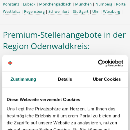
Konstanz
|
Lübeck
|
Mönchengladbach
|
München
|
Nürnberg
|
Porta
Westfalica
|
Regensburg
|
Schweinfurt
|
Stuttgart
|
Ulm
|
Würzburg
|
Premium-Stellenangebote in der
Region Odenwaldkreis:
🌟 PREMIUM-STELLENANGEBOT 🌟
Zustimmung
Details
Über Cookies
Pharmazeutisch-technischer Assistent (PTA) (m/w/d)
in Voll- oder Teilzeit ab sofort im Odenwaldkreis
Diese Webseite verwendet Cookies
Uns liegt Ihre Privatsphäre am Herzen. Um Ihnen das
bestmögliche Erlebnis mit unserem Portal zu bieten und
die Zugriffe auf unsere Website zu analysieren, nutzen
wir auf unseren Seiten Cookies. 🍪 Sie können mit