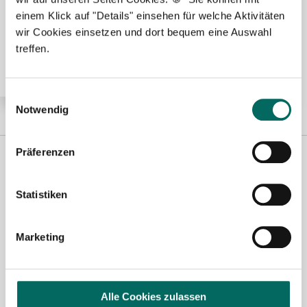
🌟 PREMIUM-STELLENANGEBOT 🌟
einem Klick auf "Details" einsehen für welche Aktivitäten
Pharmazeutisch-technischer Assistent (PTA) (m/w/d)
wir Cookies einsetzen und dort bequem eine Auswahl
in Voll- oder Teilzeit ab sofort im Odenwaldkreis
treffen.
Einwilligungsauswahl
Notwendig
Präferenzen
Statistiken
Marketing
Robert Braun
Alle Cookies zulassen
Ansprechpartner