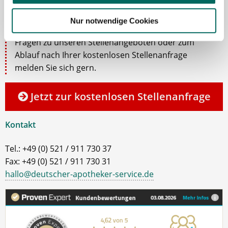
Ich unterstütze Sie gerne bei der Suche nach einer
Nur notwendige Cookies
Stelle als Apotheker (m|w|d), PTA oder PKA. Bei
Fragen zu unseren Stellenangeboten oder zum
Ablauf nach Ihrer kostenlosen Stellenanfrage
melden Sie sich gern.
Jetzt zur kostenlosen Stellenanfrage
Kontakt
Tel.: +49 (0) 521 / 911 730 37
Fax: +49 (0) 521 / 911 730 31
hallo@deutscher-apotheker-service.de