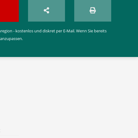
egion - kostenlos und diskret per E-Mail. Wenn Sie bereits
 anzupassen.
t