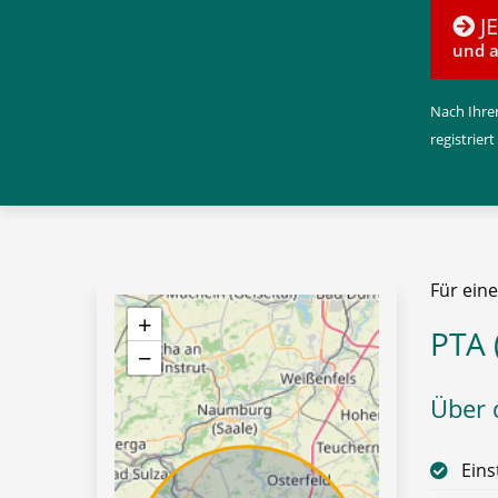
J
und a
Nach Ihrer
registriert
Für ein
+
PTA 
−
Über d
Eins