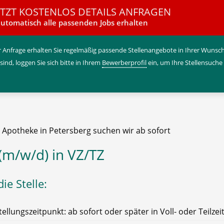
ETZT KOSTENLOS DETAILS ANFRAGEN
utomatisch alle passenden Jobs erhalten
 Anfrage erhalten Sie regelmäßig passende Stellenangebote in Ihrer Wunschr
 sind, loggen Sie sich bitte in Ihrem
Bewerberprofil
ein, um Ihre Stellensuche
e Apotheke in Petersberg suchen wir ab sofort
(m/w/d) in VZ/TZ
ie Stelle:
tellungszeitpunkt: ab sofort oder später in Voll- oder Teilzei