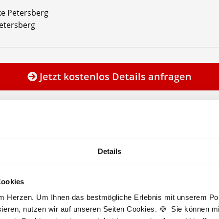
e Petersberg
etersberg
Jetzt kostenlos Details anfragen
Momentan interessieren sich
4 Besucher
für
Stellenangebote als
PTA
.
Details
lesbare Version:
Stellenangebot als Markdown (CC BY 4.0)
Cookies
am Herzen. Um Ihnen das bestmögliche Erlebnis mit unserem Port
ieren, nutzen wir auf unseren Seiten Cookies. 🍪 Sie können mit