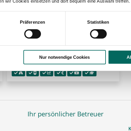
ten wir Cookies einsetzen und dort bequem eine Auswahl treffen.
 der Region Petersberg:
Präferenzen
Statistiken
🌟 PREMIUM-STELLENANGEBOT 🌟
Pharmazeutisch-technischer Assistent (PTA)
(m/w/d) in Voll- oder Teilzeit ab sofort im
Nur notwendige Cookies
A
Saale-Holzland-Kreis
Ihr persönlicher Betreuer
K