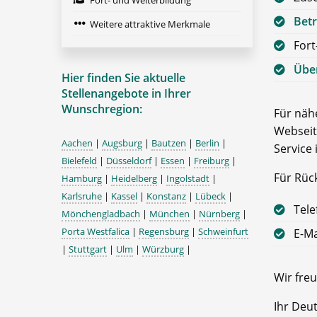
Fort- und Weiterbildung
Betr
Weitere attraktive Merkmale
Fort
Über
Hier finden Sie aktuelle
Stellenangebote in Ihrer
Wunschregion:
Für nähe
Webseit
Aachen
|
Augsburg
|
Bautzen
|
Berlin
|
Service 
Bielefeld
|
Düsseldorf
|
Essen
|
Freiburg
|
Für Rüc
Hamburg
|
Heidelberg
|
Ingolstadt
|
Karlsruhe
|
Kassel
|
Konstanz
|
Lübeck
|
Tele
Mönchengladbach
|
München
|
Nürnberg
|
Porta Westfalica
|
Regensburg
|
Schweinfurt
E-Ma
|
Stuttgart
|
Ulm
|
Würzburg
|
Wir freu
Ihr Deu