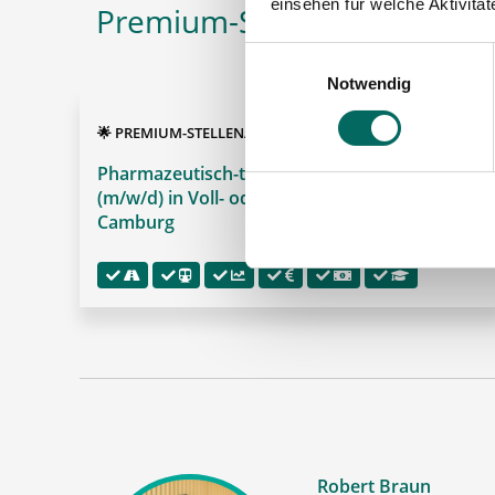
einsehen für welche Aktivitä
Premium-Stellenangebote in
Einwilligungsauswahl
Notwendig
🌟 PREMIUM-STELLENANGEBOT 🌟
Pharmazeutisch-technischer Assistent (PTA)
(m/w/d) in Voll- oder Teilzeit ab sofort in
Camburg
Robert Braun