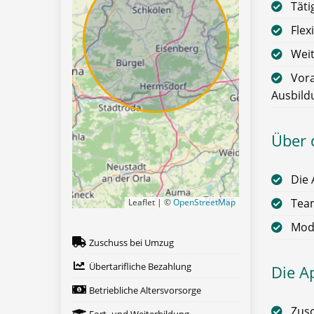
Täti
Flex
Weit
Vora
Ausbild
Über 
Die 
Team
Leaflet | ©
OpenStreetMap
Mode
Zuschuss bei Umzug
Übertarifliche Bezahlung
Die A
Betriebliche Altersvorsorge
Zus