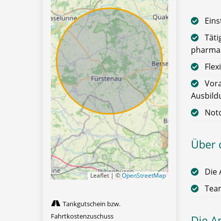
Eins
Täti
pharmaz
Flex
Vora
Ausbild
Notd
Über 
Die 
Leaflet | ©
OpenStreetMap
Team
Tankgutschein bzw.
Fahrtkostenzuschuss
Die A