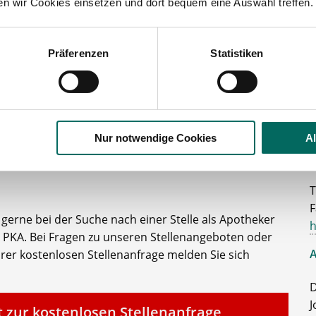
ten wir Cookies einsetzen und dort bequem eine Auswahl treffen.
lesbare Version:
Stellenangebot als Markdown (CC BY 4.0)
Präferenzen
Statistiken
Ihr persönlicher Betreuer
Nur notwendige Cookies
A
K
T
F
e gerne bei der Suche nach einer Stelle als Apotheker
h
 PKA. Bei Fragen zu unseren Stellenangeboten oder
A
rer kostenlosen Stellenanfrage melden Sie sich
D
J
t zur kostenlosen Stellenanfrage