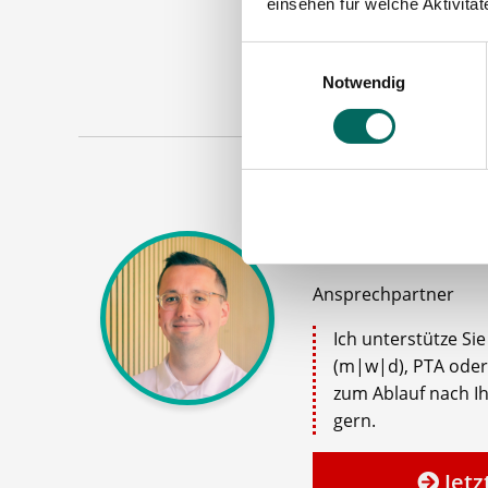
einsehen für welche Aktivitä
Maschinen
Einwilligungsauswahl
Notwendig
Robert Braun
Ansprechpartner
Ich unterstütze Si
(m|w|d), PTA oder
zum Ablauf nach Ih
gern.
Jetz