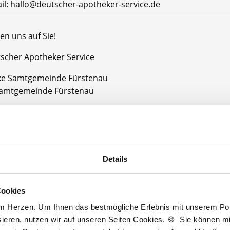
il: hallo@deutscher-apotheker-service.de
en uns auf Sie!
tscher Apotheker Service
ke Samtgemeinde Fürstenau
amtgemeinde Fürstenau
Jetzt kostenlos Details anfragen
Details
Momentan interessieren sich
4 Besucher
für
Stellenangebote als
PTA
.
Cookies
am Herzen. Um Ihnen das bestmögliche Erlebnis mit unserem Port
ieren, nutzen wir auf unseren Seiten Cookies. 🍪 Sie können mit