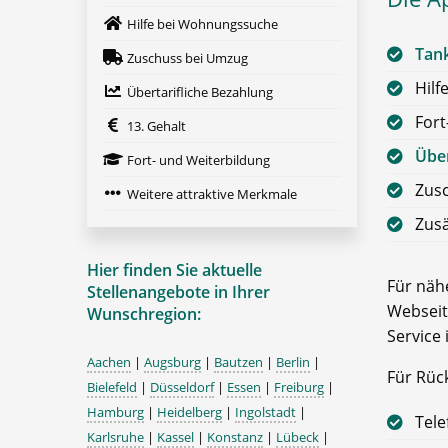
Hilfe bei Wohnungssuche
Tan
Zuschuss bei Umzug
Hilf
Übertarifliche Bezahlung
Fort
13. Gehalt
Über
Fort- und Weiterbildung
Zus
Weitere attraktive Merkmale
Zusä
Hier finden Sie aktuelle
Für nähe
Stellenangebote in Ihrer
Webseit
Wunschregion:
Service 
Aachen
|
Augsburg
|
Bautzen
|
Berlin
|
Für Rüc
Bielefeld
|
Düsseldorf
|
Essen
|
Freiburg
|
Hamburg
|
Heidelberg
|
Ingolstadt
|
Tele
Karlsruhe
|
Kassel
|
Konstanz
|
Lübeck
|