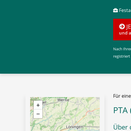
Festan
J
und a
Nach Ihrer
registriert
Für ein
+
PTA 
−
Über d