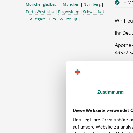
E-Ma
Mönchengladbach
|
München
|
Nürnberg
|
Porta Westfalica
|
Regensburg
|
Schweinfurt
|
Stuttgart
|
Ulm
|
Würzburg
|
Wir freu
Ihr Deu
Apothe
49627 S
Zustimmung
Diese Webseite verwendet 
Uns liegt Ihre Privatsphäre 
auf unsere Website zu analys
PTA