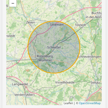
−
Leaflet | ©
OpenStreetMap