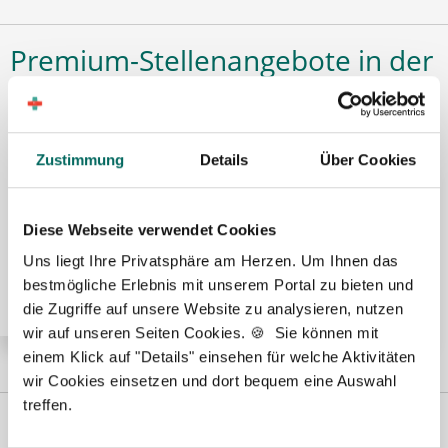
Premium-Stellenangebote in der
Region Scheessel:
Zustimmung
Details
Über Cookies
🌟 PREMIUM-STELLENANGEBOT 🌟
Diese Webseite verwendet Cookies
Pharmazeutisch-technischer Assistent (PTA) (m/w/d)
in Voll- oder Teilzeit ab sofort in Elsdorf
Uns liegt Ihre Privatsphäre am Herzen. Um Ihnen das
bestmögliche Erlebnis mit unserem Portal zu bieten und
die Zugriffe auf unsere Website zu analysieren, nutzen
wir auf unseren Seiten Cookies. 🍪 Sie können mit
einem Klick auf "Details" einsehen für welche Aktivitäten
wir Cookies einsetzen und dort bequem eine Auswahl
treffen.