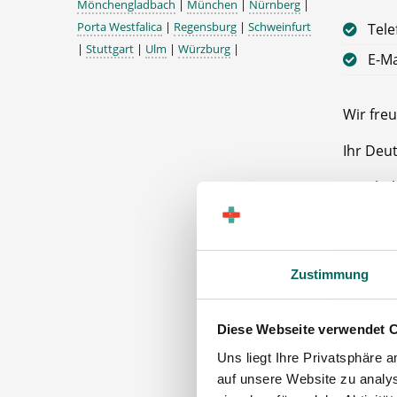
Mönchengladbach
|
München
|
Nürnberg
|
Porta Westfalica
|
Regensburg
|
Schweinfurt
Tele
|
Stuttgart
|
Ulm
|
Würzburg
|
E-Ma
Wir freu
Ihr Deu
Apothek
78183 S
Zustimmung
Diese Webseite verwendet 
Uns liegt Ihre Privatsphäre 
auf unsere Website zu analys