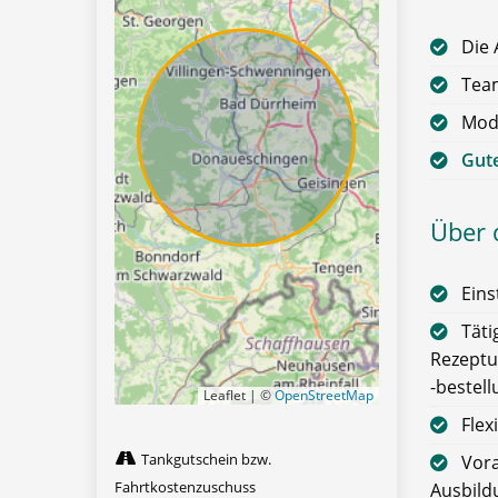
Die 
Team
Mode
Gute
Über d
Eins
Täti
Rezeptu
-bestel
Leaflet | ©
OpenStreetMap
Flex
Tankgutschein bzw.
Vora
Fahrtkostenzuschuss
Ausbild