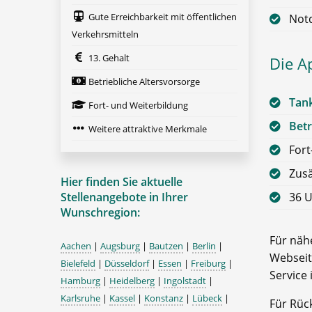
Gute Erreichbarkeit mit öffentlichen
Notd
Verkehrsmitteln
13. Gehalt
Die A
Betriebliche Altersvorsorge
Tan
Fort- und Weiterbildung
Betr
Weitere attraktive Merkmale
Fort
Zusä
Hier finden Sie aktuelle
Stellenangebote in Ihrer
36 U
Wunschregion:
Für nähe
Aachen
|
Augsburg
|
Bautzen
|
Berlin
|
Webseit
Bielefeld
|
Düsseldorf
|
Essen
|
Freiburg
|
Service 
Hamburg
|
Heidelberg
|
Ingolstadt
|
Karlsruhe
|
Kassel
|
Konstanz
|
Lübeck
|
Für Rüc