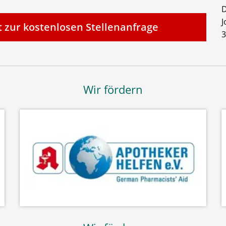
D
J
t zur kostenlosen Stellenanfrage
3
Wir fördern