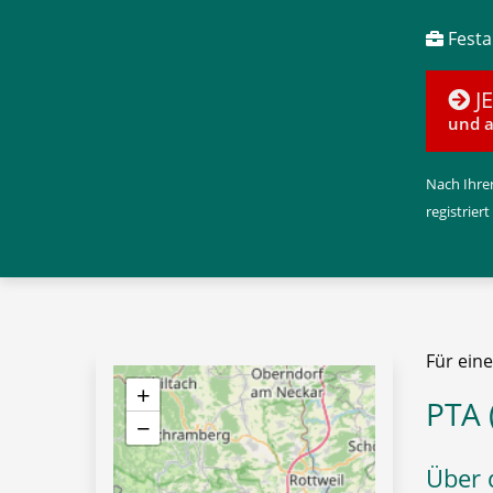
Festan
J
und a
Nach Ihrer
registriert
Für ein
+
PTA 
−
Über 