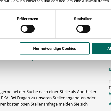
ten wir Cookies einsetzen und dort bequem eine Auswahl treffen.
Präferenzen
Statistiken
lesbare Version:
Stellenangebot als Markdown (CC BY 4.0)
Nur notwendige Cookies
A
Ihr persönlicher Betreuer
K
T
F
e gerne bei der Suche nach einer Stelle als Apotheker
h
 PKA. Bei Fragen zu unseren Stellenangeboten oder
A
rer kostenlosen Stellenanfrage melden Sie sich