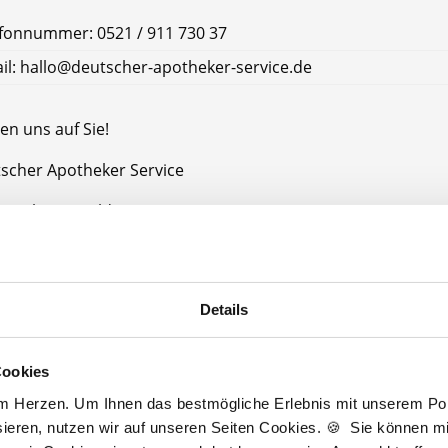
fonnummer: 0521 / 911 730 37
il: hallo@deutscher-apotheker-service.de
en uns auf Sie!
tscher Apotheker Service
e Schwarzwald-Baar-Kreis
chwarzwald-Baar-Kreis
Details
Jetzt kostenlos Details anfragen
Cookies
Momentan interessieren sich
7 Besucher
für
Stellenangebote als
PTA
.
am Herzen. Um Ihnen das bestmögliche Erlebnis mit unserem Port
ieren, nutzen wir auf unseren Seiten Cookies. 🍪 Sie können mit