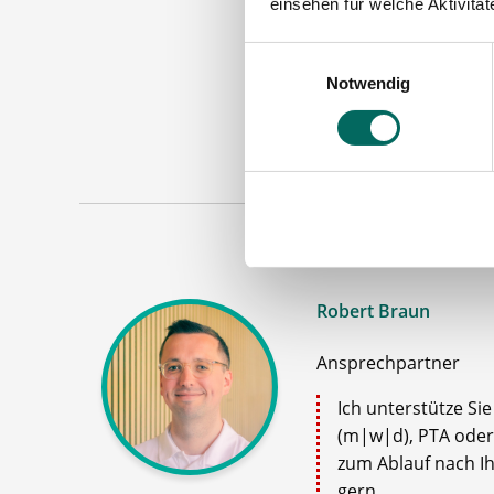
einsehen für welche Aktivitä
PTA
Einwilligungsauswahl
Notwendig
Maschinen
Robert Braun
Ansprechpartner
Ich unterstütze Si
(m|w|d), PTA oder
zum Ablauf nach Ih
gern.