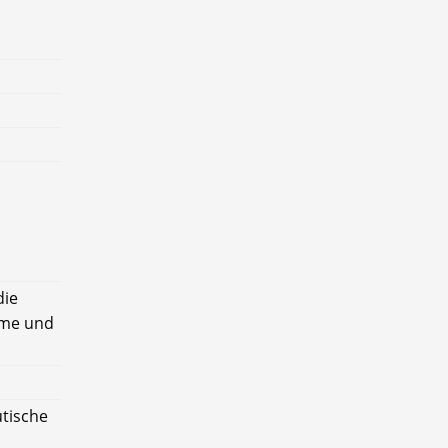
die
hme und
utische