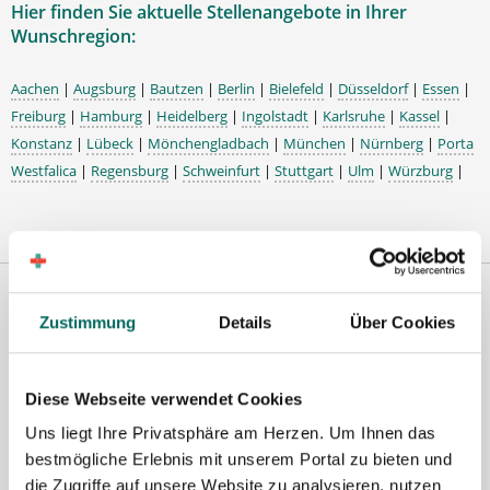
Hier finden Sie aktuelle Stellenangebote in Ihrer
Wunschregion:
Aachen
|
Augsburg
|
Bautzen
|
Berlin
|
Bielefeld
|
Düsseldorf
|
Essen
|
Freiburg
|
Hamburg
|
Heidelberg
|
Ingolstadt
|
Karlsruhe
|
Kassel
|
Konstanz
|
Lübeck
|
Mönchengladbach
|
München
|
Nürnberg
|
Porta
Westfalica
|
Regensburg
|
Schweinfurt
|
Stuttgart
|
Ulm
|
Würzburg
|
Zustimmung
Details
Über Cookies
Diese Webseite verwendet Cookies
Uns liegt Ihre Privatsphäre am Herzen. Um Ihnen das
bestmögliche Erlebnis mit unserem Portal zu bieten und
Robert Braun
die Zugriffe auf unsere Website zu analysieren, nutzen