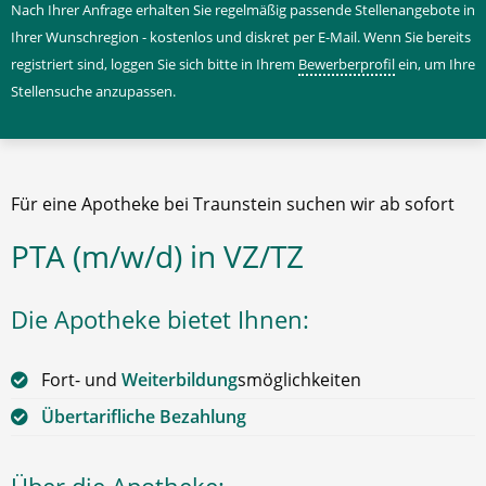
Nach Ihrer Anfrage erhalten Sie regelmäßig passende Stellenangebote in
Ihrer Wunschregion - kostenlos und diskret per E-Mail. Wenn Sie bereits
registriert sind, loggen Sie sich bitte in Ihrem
Bewerberprofil
ein, um Ihre
Stellensuche anzupassen.
Für eine Apotheke bei Traunstein suchen wir ab sofort
PTA (m/w/d) in VZ/TZ
Die Apotheke bietet Ihnen:
Fort- und
Weiterbildung
smöglichkeiten
Übertarifliche Bezahlung