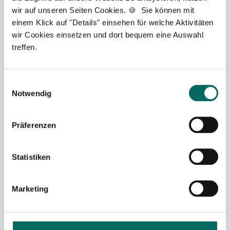
wir auf unseren Seiten Cookies. 🍪 Sie können mit
Ansprechpartner
einem Klick auf "Details" einsehen für welche Aktivitäten
wir Cookies einsetzen und dort bequem eine Auswahl
Ich unterstütze Sie gerne bei der Suche nach einer
treffen.
Stelle als Apotheker (m|w|d), PTA oder PKA. Bei
Fragen zu unseren Stellenangeboten oder zum
Ablauf nach Ihrer kostenlosen Stellenanfrage
Einwilligungsauswahl
melden Sie sich gern.
Notwendig
Jetzt zur kostenlosen Stellenanfrage
Präferenzen
Kontakt
Statistiken
Tel.: +49 (0) 521 / 911 730 37
Fax: +49 (0) 521 / 911 730 31
Marketing
hallo@deutscher-apotheker-service.de