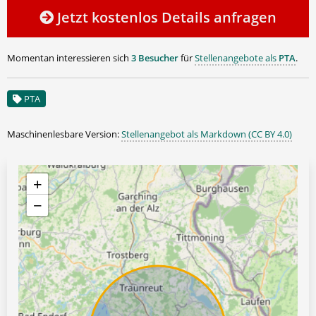
Jetzt kostenlos Details anfragen
Momentan interessieren sich
3 Besucher
für
Stellenangebote als
PTA
.
PTA
Maschinenlesbare Version:
Stellenangebot als Markdown (CC BY 4.0)
+
−