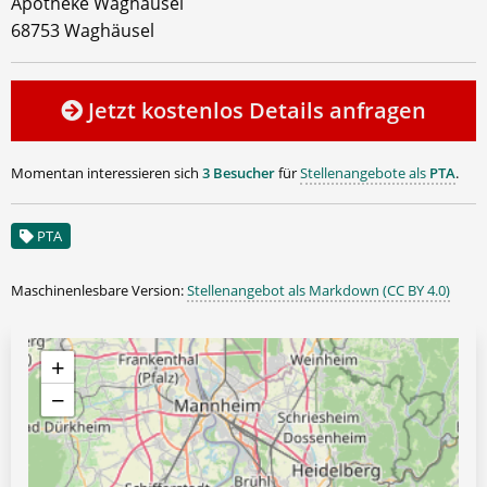
Apotheke Waghäusel
68753 Waghäusel
Jetzt kostenlos Details anfragen
Momentan interessieren sich
3 Besucher
für
Stellenangebote als
PTA
.
PTA
Maschinenlesbare Version:
Stellenangebot als Markdown (CC BY 4.0)
+
−