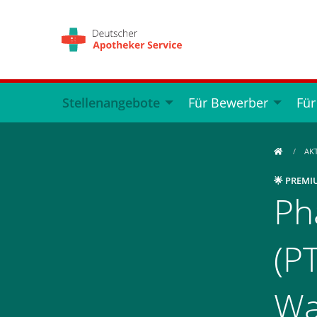
Stellenangebote
Für Bewerber
Für
AK
🌟 PREMI
Ph
(P
Wa