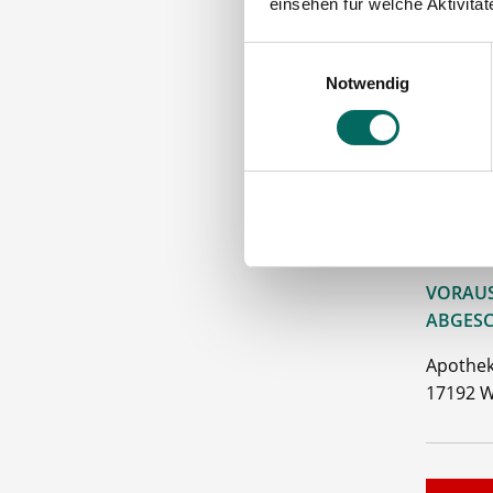
einsehen für welche Aktivitä
Die A
Einwilligungsauswahl
Notwendig
För
Über
Gute
Bitte s
VORAUS
ABGESC
Apothek
17192 W