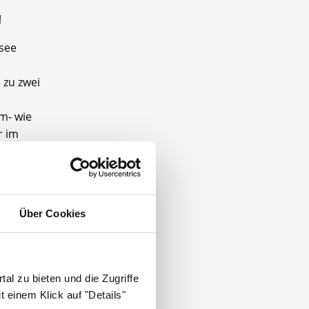
!
see
 zu zwei
m- wie
r im
aben und
Über Cookies
eker
eiter
al zu bieten und die Zugriffe
 einem Klick auf "Details"