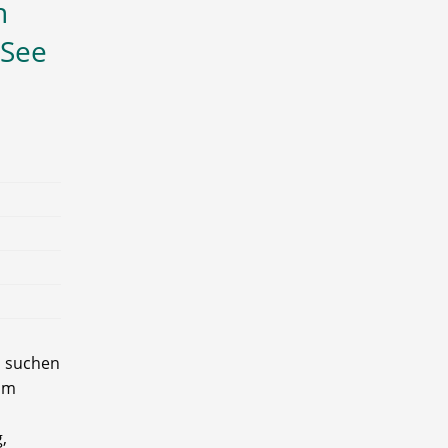
n
 See
, suchen
eam
,