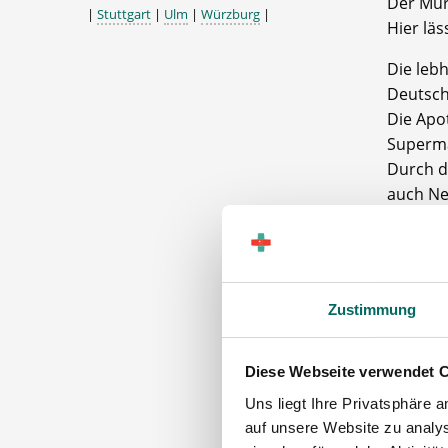
Der Müri
|
Stuttgart
|
Ulm
|
Würzburg
|
Hier läs
Die leb
Deutsch
Die Apo
Supermä
Durch d
auch Ne
Vorderg
Das Apo
sehkolle
Wir fre
Zustimmung
Apo
Tea
Diese Webseite verwendet 
(m/w), 
Uns liegt Ihre Privatsphäre 
(m/w).
auf unsere Website zu analys