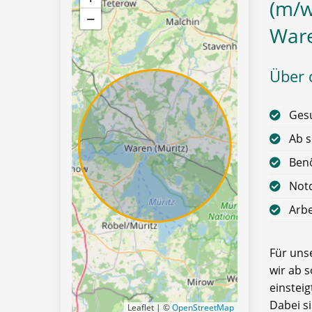
(m/w/
−
Ware
Über d
Gesu
Ab s
Benö
Notd
Arbe
Für uns
wir ab s
einsteig
Dabei s
Leaflet | ©
OpenStreetMap