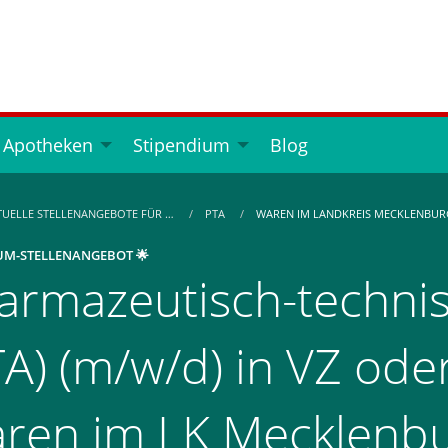
 Apotheken
Stipendium
Blog
TUELLE STELLENANGEBOTE FÜR …
PTA
WAREN IM LANDKREIS MECKLENBURG
UM-STELLENANGEBOT 🌟
armazeutisch-technis
TA) (m/w/d) in VZ oder
ren im LK Mecklenbu