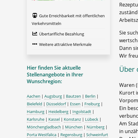
Rezeptu
zuständi
Gute Erreichbarkeit mit öffentlichen
Arbeitsz
Verkehrsmitteln
Sie such
Übertarifliche Bezahlung
wertsch
Weitere attraktive Merkmale
Dann si
Wir fre
Hier finden Sie aktuelle
Über 
Stellenangebote in Ihrer
Wunschregion:
Waren (
Kurort 
Aachen
|
Augsburg
|
Bautzen
|
Berlin
|
Vorpom
Bielefeld
|
Düsseldorf
|
Essen
|
Freiburg
|
Ein beso
Hamburg
|
Heidelberg
|
Ingolstadt
|
verbund
Karlsruhe
|
Kassel
|
Konstanz
|
Lübeck
|
Am Stad
Mönchengladbach
|
München
|
Nürnberg
|
in unzä
Porta Westfalica
|
Regensburg
|
Schweinfurt