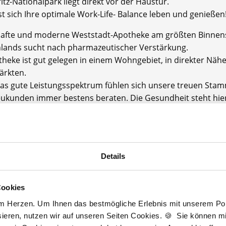
tz-Nationalpark liegt direkt vor der Haustür.
st sich Ihre optimale Work-Life- Balance leben und genießen
hafte und moderne Weststadt-Apotheke am größten Binnen
lands sucht nach pharmazeutischer Verstärkung.
theke ist gut gelegen in einem Wohngebiet, in direkter Nähe
rkten.
as gute Leistungsspektrum fühlen sich unsere treuen Stam
ukunden immer bestens beraten. Die Gesundheit steht hie
rund.
thekenteam ist offen, herzlich, immer für einen Spaß zu h
gial.
uen uns Sie bald kennenzulernen!
Details
thekenkammer: Mecklenburg-Vorpommern
mgröße: Unser Team setzt sich zusammen aus einem Apoth
Cookies
einer PTA (m/w), einer PKA (m/w) und einem weiteren Mitarb
am Herzen. Um Ihnen das bestmögliche Erlebnis mit unserem Port
ieren, nutzen wir auf unseren Seiten Cookies. 🍪 Sie können mit