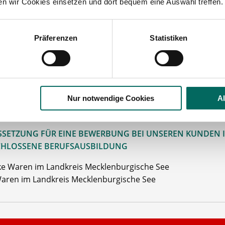
ten wir Cookies einsetzen und dort bequem eine Auswahl treffen.
potheke bietet Ihnen:
Präferenzen
Statistiken
derung von Fortbildungen
tarifliche Bezahlung
 Erreichbarkeit
mit öffentl. Verkehrsmitteln
Nur notwendige Cookies
A
ehen Sie von Bewerbungen per Post oder E-Mail ab.
SETZUNG FÜR EINE BEWERBUNG BEI UNSEREN KUNDEN I
HLOSSENE BERUFSAUSBILDUNG
e Waren im Landkreis Mecklenburgische See
aren im Landkreis Mecklenburgische See