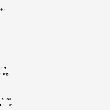
iche
.
 ein
burg-
reiben,
mische.