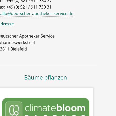
el.: +49 (0) 521 / 911 730 37
ax: +49 (0) 521 / 911 730 31
allo@deutscher-apotheker-service.de
dresse
eutscher Apotheker Service
ohanneswerkstr. 4
3611 Bielefeld
Bäume pflanzen