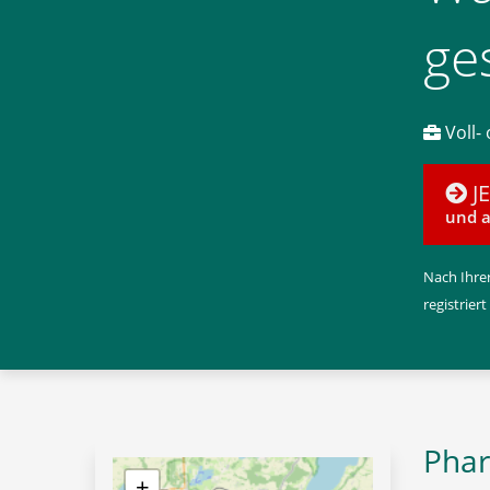
ge
Voll- 
J
und a
Nach Ihrer
registriert
Phar
+