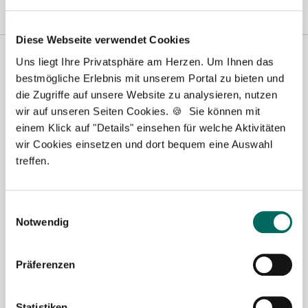
Diese Webseite verwendet Cookies
Uns liegt Ihre Privatsphäre am Herzen. Um Ihnen das
bestmögliche Erlebnis mit unserem Portal zu bieten und
die Zugriffe auf unsere Website zu analysieren, nutzen
wir auf unseren Seiten Cookies. 🍪 Sie können mit
einem Klick auf "Details" einsehen für welche Aktivitäten
wir Cookies einsetzen und dort bequem eine Auswahl
treffen.
Susanne Schwake-Karl
Ansprechpartnerin
Einwilligungsauswahl
Notwendig
Gerne unterstütze ich Sie bei Ihrer Suche nach einer
neuen Stelle als Apotheker (m|w|d), PKA oder PTA.
Sie haben Fragen zu unseren Stellenanzeigen oder
Präferenzen
dem Ablauf, nachdem Sie eine kostenlose
Stellenanfrage abgesendet haben? Dann
Statistiken