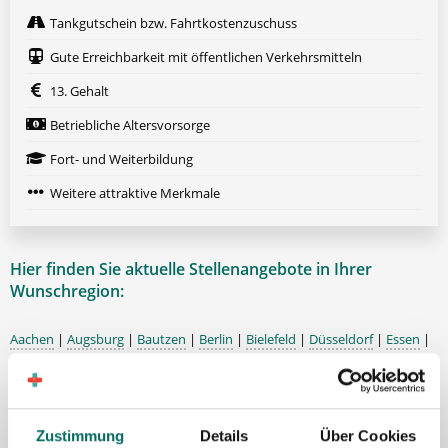
Tankgutschein bzw. Fahrtkostenzuschuss
Gute Erreichbarkeit mit öffentlichen Verkehrsmitteln
13. Gehalt
Betriebliche Altersvorsorge
Fort- und Weiterbildung
Weitere attraktive Merkmale
Hier finden Sie aktuelle Stellenangebote in Ihrer
Wunschregion:
Aachen
|
Augsburg
|
Bautzen
|
Berlin
|
Bielefeld
|
Düsseldorf
|
Essen
|
Freiburg
|
Hamburg
|
Heidelberg
|
Ingolstadt
|
Karlsruhe
|
Kassel
|
Konstanz
|
Lübeck
|
Mönchengladbach
|
München
|
Nürnberg
|
Porta
Westfalica
|
Regensburg
|
Schweinfurt
|
Stuttgart
|
Ulm
|
Würzburg
|
Zustimmung
Details
Über Cookies