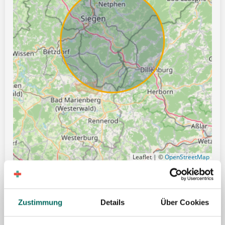
Leaflet | ©
OpenStreetMap
Gute Erreichbarkeit mit öffentlichen Verkehrsmitteln
Zustimmung
Details
Über Cookies
Hilfe bei Wohnungssuche
Weihnachtsgeld