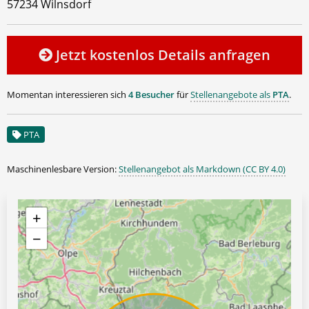
57234 Wilnsdorf
Jetzt kostenlos Details anfragen
Momentan interessieren sich
4 Besucher
für
Stellenangebote als
PTA
.
PTA
Maschinenlesbare Version:
Stellenangebot als Markdown (CC BY 4.0)
+
−