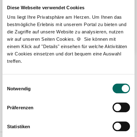
Übertarifliche Bezahlung
Diese Webseite verwendet Cookies
Uns liegt Ihre Privatsphäre am Herzen. Um Ihnen das
Betriebliche Altersvorsorge
bestmögliche Erlebnis mit unserem Portal zu bieten und
Fort- und Weiterbildung
die Zugriffe auf unsere Website zu analysieren, nutzen
Weitere attraktive Merkmale
wir auf unseren Seiten Cookies. 🍪 Sie können mit
einem Klick auf "Details" einsehen für welche Aktivitäten
wir Cookies einsetzen und dort bequem eine Auswahl
Hier finden Sie aktuelle Stellenangebote in Ihrer
treffen.
Wunschregion:
Einwilligungsauswahl
Aachen
|
Augsburg
|
Bautzen
|
Berlin
|
Bielefeld
|
Düsseldorf
|
Essen
|
Notwendig
Freiburg
|
Hamburg
|
Heidelberg
|
Ingolstadt
|
Karlsruhe
|
Kassel
|
Konstanz
|
Lübeck
|
Mönchengladbach
|
München
|
Nürnberg
|
Porta
Westfalica
|
Regensburg
|
Schweinfurt
|
Stuttgart
|
Ulm
|
Würzburg
|
Präferenzen
Statistiken