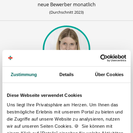
neue Bewerber monatlich
(Durchschnitt 2023)
Zustimmung
Details
Über Cookies
Kristin Kneuß, Berlin
"Einen neuen PTA in kürzester Zeit trotz
Diese Webseite verwendet Cookies
aussichtsloser Bewerbersituation in Berlin? Mit
Uns liegt Ihre Privatsphäre am Herzen. Um Ihnen das
Unterstützung des Deutschen Apotheker Service
bestmögliche Erlebnis mit unserem Portal zu bieten und
war die Nachfolgersuche nicht nur erfolgreich,
die Zugriffe auf unsere Website zu analysieren, nutzen
sondern auch unkompliziert und blieb ohne großen
wir auf unseren Seiten Cookies. 🍪 Sie können mit
Aufwand. Eine lohnende Investition in meine