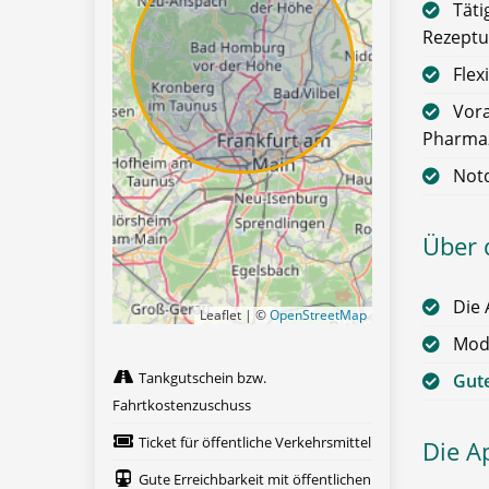
Täti
Rezeptu
Flex
Vora
Pharmaz
Not
Über 
Die 
Leaflet | ©
OpenStreetMap
Mode
Tankgutschein bzw.
Gute
Fahrtkostenzuschuss
Ticket für öffentliche Verkehrsmittel
Die A
Gute Erreichbarkeit mit öffentlichen