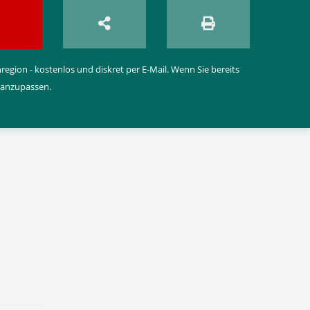
egion - kostenlos und diskret per E-Mail. Wenn Sie bereits
 anzupassen.