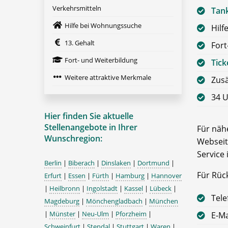
Verkehrsmitteln
Tan
Hilfe bei Wohnungssuche
Hilf
13. Gehalt
Fort
Fort- und Weiterbildung
Tick
Weitere attraktive Merkmale
Zusä
34 U
Hier finden Sie aktuelle
Stellenangebote in Ihrer
Für nähe
Wunschregion:
Webseit
Service 
Berlin
|
Biberach
|
Dinslaken
|
Dortmund
|
Für Rüc
Erfurt
|
Essen
|
Fürth
|
Hamburg
|
Hannover
|
Heilbronn
|
Ingolstadt
|
Kassel
|
Lübeck
|
Tele
Magdeburg
|
Mönchengladbach
|
München
|
Münster
|
Neu-Ulm
|
Pforzheim
|
E-Ma
Schweinfurt
|
Stendal
|
Stuttgart
|
Waren
|