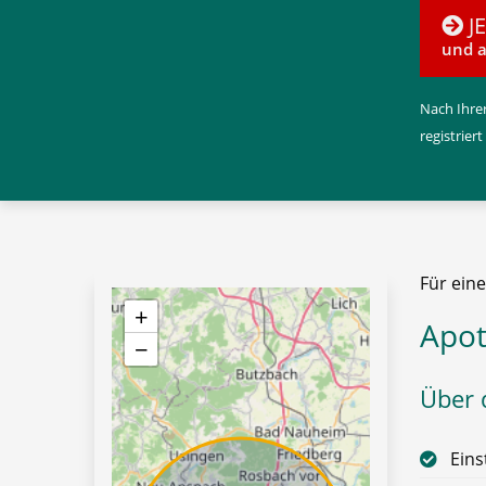
J
und a
Nach Ihrer
registriert
Für ein
+
Apot
−
Über d
Eins