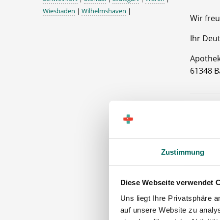
Wiesbaden
|
Wilhelmshaven
|
Wir freu
Ihr Deu
Apothe
61348 
Zustimmung
Diese Webseite verwendet 
Apoth
Uns liegt Ihre Privatsphäre 
auf unsere Website zu analys
Maschinen