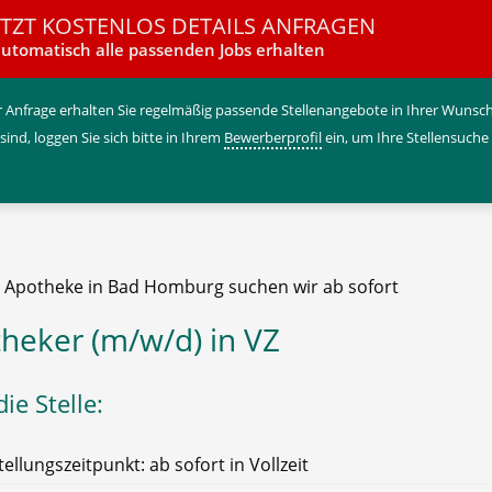
ETZT KOSTENLOS DETAILS ANFRAGEN
utomatisch alle passenden Jobs erhalten
 Anfrage erhalten Sie regelmäßig passende Stellenangebote in Ihrer Wunschr
 sind, loggen Sie sich bitte in Ihrem
Bewerberprofil
ein, um Ihre Stellensuche
e Apotheke in Bad Homburg suchen wir ab sofort
heker (m/w/d) in VZ
ie Stelle:
tellungszeitpunkt: ab sofort in Vollzeit