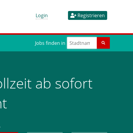
Login
Registrieren
Jobs finden in
lzeit ab sofort
t
n