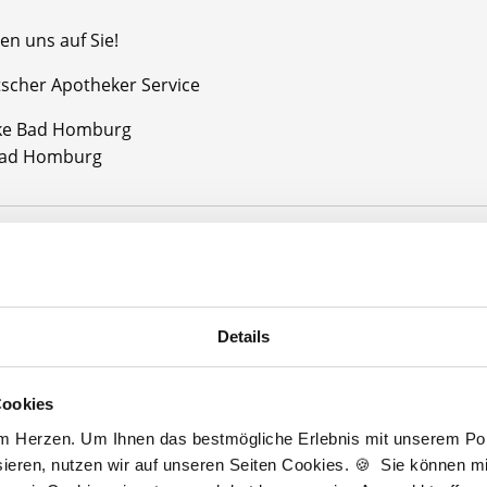
en uns auf Sie!
tscher Apotheker Service
ke Bad Homburg
Bad Homburg
Jetzt kostenlos Details anfragen
Momentan interessieren sich
4 Besucher
für
Stellenangebote als
Apotheker
Details
Cookies
eker
am Herzen. Um Ihnen das bestmögliche Erlebnis mit unserem Port
ieren, nutzen wir auf unseren Seiten Cookies. 🍪 Sie können mit
lesbare Version:
Stellenangebot als Markdown (CC BY 4.0)