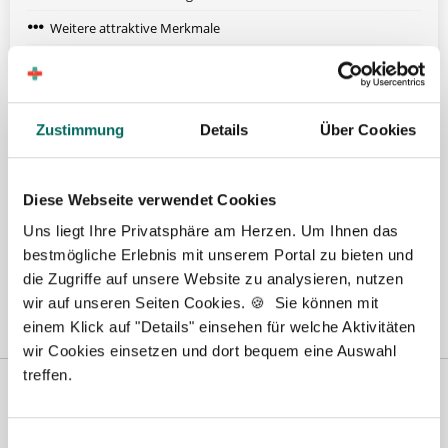
Weitere attraktive Merkmale
Hier finden Sie aktuelle Stellenangebote in Ihrer
Wunschregion:
Zustimmung
Details
Über Cookies
Berlin
|
Biberach
|
Dinslaken
|
Dortmund
|
Erfurt
|
Essen
|
Fürth
|
Hamburg
|
Hannover
|
Heilbronn
|
Ingolstadt
|
Kassel
|
Lübeck
|
Diese Webseite verwendet Cookies
Magdeburg
|
Mönchengladbach
|
München
|
Münster
|
Neu-Ulm
|
Uns liegt Ihre Privatsphäre am Herzen. Um Ihnen das
Pforzheim
|
Schweinfurt
|
Stendal
|
Stuttgart
|
Waren
|
Wiesbaden
|
bestmögliche Erlebnis mit unserem Portal zu bieten und
Wilhelmshaven
|
die Zugriffe auf unsere Website zu analysieren, nutzen
wir auf unseren Seiten Cookies. 🍪 Sie können mit
einem Klick auf "Details" einsehen für welche Aktivitäten
wir Cookies einsetzen und dort bequem eine Auswahl
treffen.
Einwilligungsauswahl