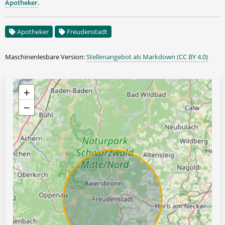
Apotheker
.
Apotheker
Freudenstadt
Maschinenlesbare Version:
Stellenangebot als Markdown (CC BY 4.0)
+
−