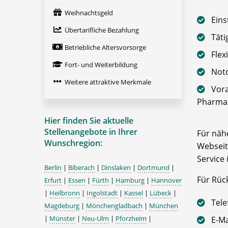
Weihnachtsgeld
Eins
Übertarifliche Bezahlung
Tät
Betriebliche Altersvorsorge
Flex
Fort- und Weiterbildung
Notd
Weitere attraktive Merkmale
Vora
Pharmaz
Hier finden Sie aktuelle
Stellenangebote in Ihrer
Für nähe
Wunschregion:
Webseit
Service 
Berlin
|
Biberach
|
Dinslaken
|
Dortmund
|
Für Rüc
Erfurt
|
Essen
|
Fürth
|
Hamburg
|
Hannover
|
Heilbronn
|
Ingolstadt
|
Kassel
|
Lübeck
|
Tele
Magdeburg
|
Mönchengladbach
|
München
|
Münster
|
Neu-Ulm
|
Pforzheim
|
E-Ma