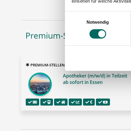
einsehen für welche Aktivitä
Maschinen
Einwilligungsauswahl
Notwendig
Premium-Stellenangebote i
🌟 PREMIUM-STELLENANGEBOT 🌟
Apotheker (m/w/d) in Teilzeit
ab sofort in Essen