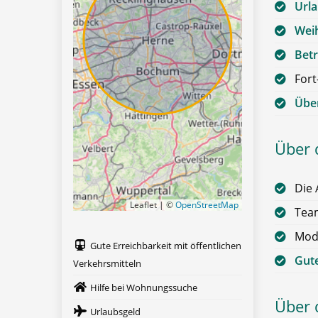
Url
Wei
Betr
Fort
Über
Über 
Die 
Leaflet | ©
OpenStreetMap
Team
Mode
Gute Erreichbarkeit mit öffentlichen
Gute
Verkehrsmitteln
Hilfe bei Wohnungssuche
Über d
Urlaubsgeld