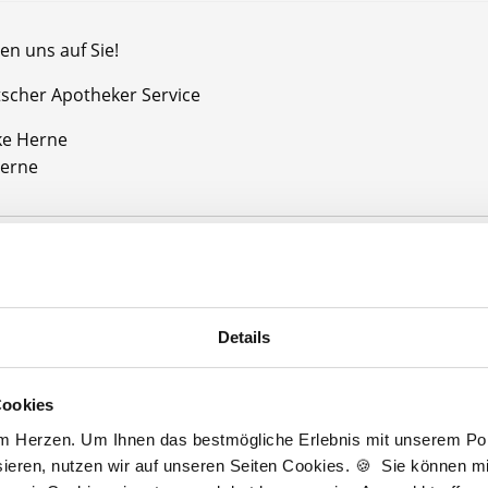
en uns auf Sie!
tscher Apotheker Service
ke Herne
Herne
Jetzt kostenlos Details anfragen
Details
Momentan interessieren sich
7 Besucher
für
Stellenangebote als
Apotheker
Cookies
am Herzen. Um Ihnen das bestmögliche Erlebnis mit unserem Port
eker
ieren, nutzen wir auf unseren Seiten Cookies. 🍪 Sie können mit