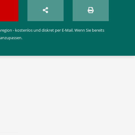
egion - kostenlos und diskret per E-Mail. Wenn Sie bereits
 anzupassen.