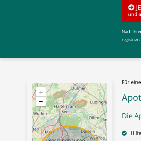
J
und a
Nach Ihrer
registriert
Für ein
+
Apot
−
Die A
Hilf