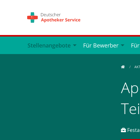
Stellenangebote
Für Bewerber
Für
AK
Ap
Te
Festan