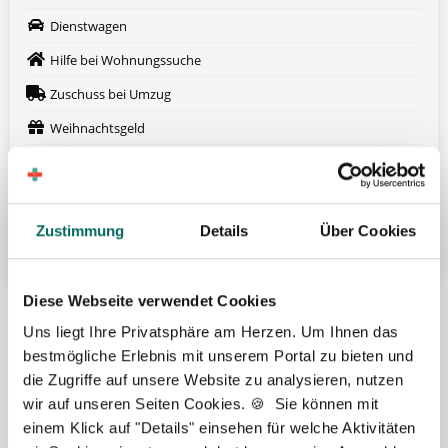
Dienstwagen
Hilfe bei Wohnungssuche
Zuschuss bei Umzug
Weihnachtsgeld
Arbeitskleidung wird gestellt
Fort- und Weiterbildung
Weitere attraktive Merkmale
Zustimmung
Details
Über Cookies
Diese Webseite verwendet Cookies
Hier finden Sie aktuelle Stellenangebote in Ihrer
Wunschregion:
Uns liegt Ihre Privatsphäre am Herzen. Um Ihnen das
bestmögliche Erlebnis mit unserem Portal zu bieten und
Berlin
|
Biberach
|
Dinslaken
|
Dortmund
|
Erfurt
|
Essen
|
Fürth
|
die Zugriffe auf unsere Website zu analysieren, nutzen
Hamburg
|
Hannover
|
Heilbronn
|
Ingolstadt
|
Kassel
|
Lübeck
|
wir auf unseren Seiten Cookies. 🍪 Sie können mit
Magdeburg
|
Mönchengladbach
|
München
|
Münster
|
Neu-Ulm
|
einem Klick auf "Details" einsehen für welche Aktivitäten