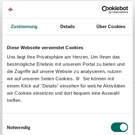
Hier finden Sie aktuelle Stellenangebote in Ihrer
Wunschregion:
Zustimmung
Details
Über Cookies
Berlin
|
Biberach
|
Dinslaken
|
Dortmund
|
Erfurt
|
Essen
|
Fürth
|
Hamburg
|
Hannover
|
Heilbronn
|
Ingolstadt
|
Kassel
|
Lübeck
|
Magdeburg
|
Mönchengladbach
|
München
|
Münster
|
Neu-Ulm
|
Diese Webseite verwendet Cookies
Pforzheim
|
Schweinfurt
|
Stendal
|
Stuttgart
|
Waren
|
Wiesbaden
|
Uns liegt Ihre Privatsphäre am Herzen. Um Ihnen das
Wilhelmshaven
|
bestmögliche Erlebnis mit unserem Portal zu bieten und
die Zugriffe auf unsere Website zu analysieren, nutzen
wir auf unseren Seiten Cookies. 🍪 Sie können mit
einem Klick auf "Details" einsehen für welche Aktivitäten
wir Cookies einsetzen und dort bequem eine Auswahl
treffen.
Einwilligungsauswahl
Notwendig