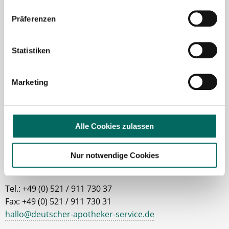
Robert Braun
Präferenzen
Ansprechpartner
Statistiken
Ich unterstütze Sie gerne bei der Suche nach einer
Stelle als Apotheker (m|w|d), PTA oder PKA. Bei
Fragen zu unseren Stellenangeboten oder zum
Marketing
Ablauf nach Ihrer kostenlosen Stellenanfrage
melden Sie sich gern.
Alle Cookies zulassen
Jetzt zur kostenlosen Stellenanfrage
Nur notwendige Cookies
Kontakt
Tel.: +49 (0) 521 / 911 730 37
Fax: +49 (0) 521 / 911 730 31
hallo@deutscher-apotheker-service.de