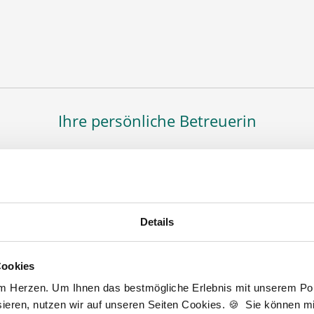
Ihre persönliche Betreuerin
mleitung
K
T
F
nen bei der Stellensuche helfen. Gemeinsam finden
Details
h
Apotheke, in der Sie als Apotheker (m|w|d), PTA
A
 erweitern können. Bei Fragen stehe ich Ihnen
Cookies
r Seite.
D
am Herzen. Um Ihnen das bestmögliche Erlebnis mit unserem Port
J
ieren, nutzen wir auf unseren Seiten Cookies. 🍪 Sie können mit
t zur kostenlosen Stellenanfrage