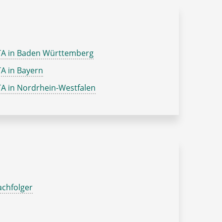
TA in Baden Württemberg
A in Bayern
A in Nordrhein-Westfalen
chfolger