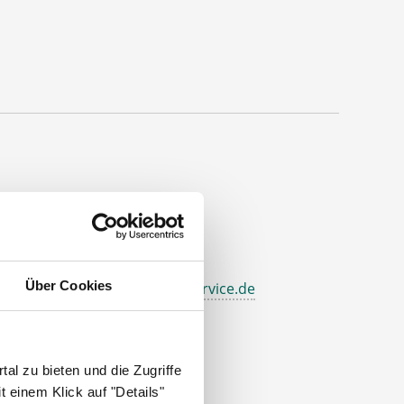
ontakt
el.: +49 (0) 521 / 911 730 37
ax: +49 (0) 521 / 911 730 31
Über Cookies
allo@deutscher-apotheker-service.de
dresse
eutscher Apotheker Service
al zu bieten und die Zugriffe
ohanneswerkstr. 4
 einem Klick auf "Details"