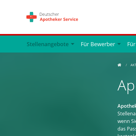
Stellenangebote
Für Bewerber
Für
AK
Ap
Apothek
Stellen
wenn Si
das Pass