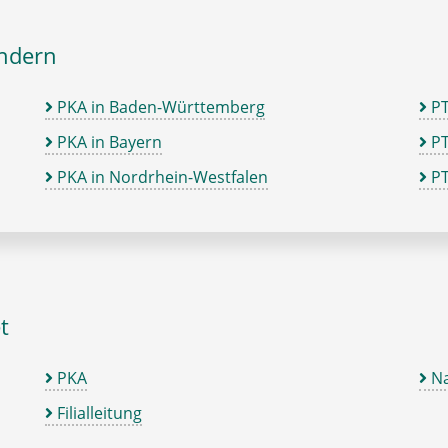
ändern
PKA in Baden-Württemberg
P
PKA in Bayern
PT
PKA in Nordrhein-Westfalen
PT
t
PKA
Na
Filialleitung