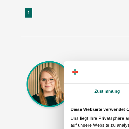
1
Jasmin Siebeck - Tea
Ansprechpartnerin
Lassen Sie mich Ih
Zustimmung
wir eine passende 
oder PKA das Team
Diese Webseite verwendet 
gerne persönlich zu
Uns liegt Ihre Privatsphäre 
auf unsere Website zu analys
Jetz