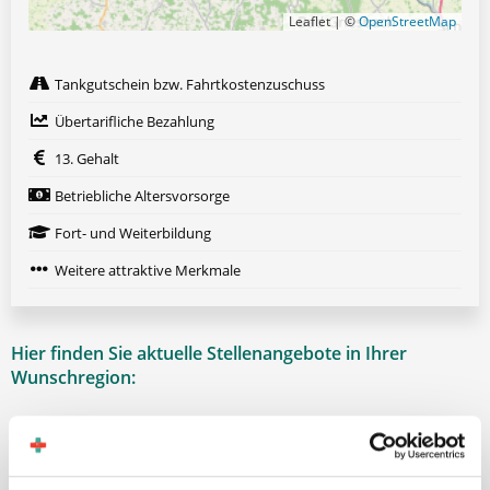
Leaflet | ©
OpenStreetMap
Tankgutschein bzw. Fahrtkostenzuschuss
Übertarifliche Bezahlung
13. Gehalt
Betriebliche Altersvorsorge
Fort- und Weiterbildung
Weitere attraktive Merkmale
Hier finden Sie aktuelle Stellenangebote in Ihrer
Wunschregion:
Berlin
|
Biberach
|
Dinslaken
|
Dortmund
|
Erfurt
|
Essen
|
Fürth
|
Hamburg
|
Hannover
|
Heilbronn
|
Ingolstadt
|
Kassel
|
Lübeck
|
Magdeburg
|
Mönchengladbach
|
München
|
Münster
|
Neu-Ulm
|