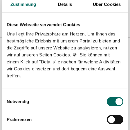
Zustimmung
Details
Über Cookies
Pforzheim
|
Schweinfurt
|
Stendal
|
Stuttgart
|
Waren
|
Wiesbaden
|
Wilhelmshaven
|
Diese Webseite verwendet Cookies
Uns liegt Ihre Privatsphäre am Herzen. Um Ihnen das
bestmögliche Erlebnis mit unserem Portal zu bieten und
die Zugriffe auf unsere Website zu analysieren, nutzen
wir auf unseren Seiten Cookies. 🍪 Sie können mit
einem Klick auf "Details" einsehen für welche Aktivitäten
wir Cookies einsetzen und dort bequem eine Auswahl
treffen.
Robert Braun
Einwilligungsauswahl
Notwendig
Ansprechpartner
Ich unterstütze Sie gerne bei der Suche nach einer
Präferenzen
Stelle als Apotheker (m|w|d), PTA oder PKA. Bei