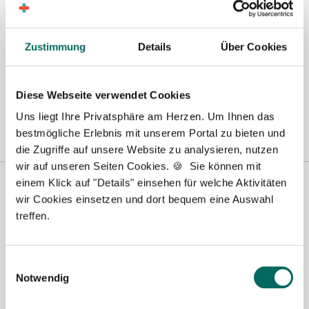
Wunschregion:
Berlin
|
Biberach
|
Dinslaken
|
Dortmund
|
Erfurt
|
Essen
|
Fürth
|
Zustimmung
Details
Über Cookies
Hamburg
|
Hannover
|
Heilbronn
|
Ingolstadt
|
Kassel
|
Lübeck
|
Magdeburg
|
Mönchengladbach
|
München
|
Münster
|
Neu-Ulm
|
Pforzheim
|
Schweinfurt
|
Stendal
|
Stuttgart
|
Waren
|
Wiesbaden
|
Diese Webseite verwendet Cookies
Wilhelmshaven
|
Uns liegt Ihre Privatsphäre am Herzen. Um Ihnen das
bestmögliche Erlebnis mit unserem Portal zu bieten und
die Zugriffe auf unsere Website zu analysieren, nutzen
wir auf unseren Seiten Cookies. 🍪 Sie können mit
einem Klick auf "Details" einsehen für welche Aktivitäten
wir Cookies einsetzen und dort bequem eine Auswahl
treffen.
Einwilligungsauswahl
Notwendig
Robert Braun