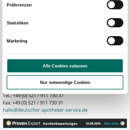
Präferenzen
Ansprechpartner
Ich unterstütze Sie gerne bei der Suche nach einer
Statistiken
Stelle als Apotheker (m|w|d), PTA oder PKA. Bei
Fragen zu unseren Stellenangeboten oder zum
Marketing
Ablauf nach Ihrer kostenlosen Stellenanfrage
melden Sie sich gern.
Jetzt zur kostenlosen Stellenanfrage
Alle Cookies zulassen
Kontakt
Nur notwendige Cookies
Tel.: +49 (0) 521 / 911 730 37
Fax: +49 (0) 521 / 911 730 31
hallo@deutscher-apotheker-service.de