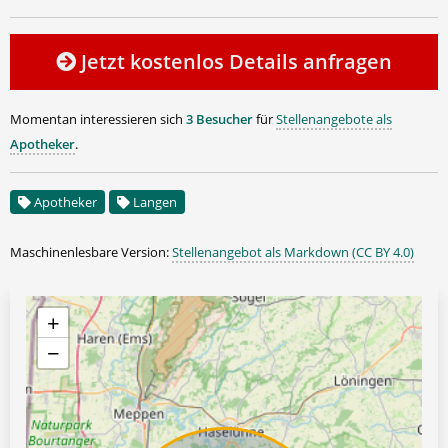
Jetzt kostenlos Details anfragen
Momentan interessieren sich
3 Besucher
für
Stellenangebote als
Apotheker
.
Apotheker
Langen
Maschinenlesbare Version:
Stellenangebot als Markdown (CC BY 4.0)
+
−