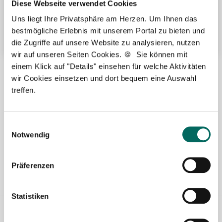
Diese Webseite verwendet Cookies
Betriebliche Altersvorsorge
Uns liegt Ihre Privatsphäre am Herzen. Um Ihnen das
bestmögliche Erlebnis mit unserem Portal zu bieten und
Weitere attraktive Merkmale
die Zugriffe auf unsere Website zu analysieren, nutzen
wir auf unseren Seiten Cookies. 🍪 Sie können mit
einem Klick auf "Details" einsehen für welche Aktivitäten
Hier finden Sie aktuelle Stellenangebote in Ihrer
wir Cookies einsetzen und dort bequem eine Auswahl
Wunschregion:
treffen.
Berlin
|
Biberach
|
Dinslaken
|
Dortmund
|
Erfurt
|
Essen
|
Fürth
|
Hamburg
|
Hannover
|
Heilbronn
|
Ingolstadt
|
Kassel
|
Lübeck
|
Einwilligungsauswahl
Magdeburg
|
Mönchengladbach
|
München
|
Münster
|
Neu-Ulm
|
Notwendig
Pforzheim
|
Schweinfurt
|
Stendal
|
Stuttgart
|
Waren
|
Wiesbaden
|
Wilhelmshaven
|
Präferenzen
Statistiken