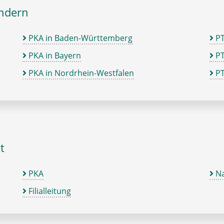
ändern
PKA in Baden-Württemberg
P
PKA in Bayern
PT
PKA in Nordrhein-Westfalen
PT
t
PKA
Na
Filialleitung