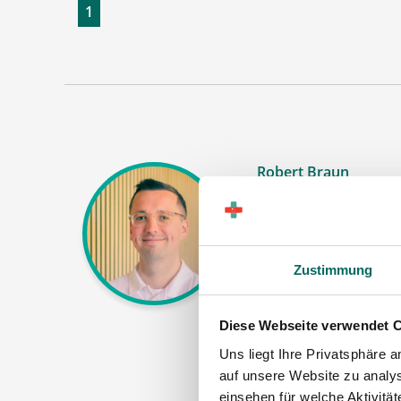
1
Robert Braun
Ansprechpartner
Ich unterstütze Si
Zustimmung
(m|w|d), PTA oder
zum Ablauf nach Ih
gern.
Diese Webseite verwendet 
Uns liegt Ihre Privatsphäre 
Jetz
auf unsere Website zu analys
einsehen für welche Aktivitä