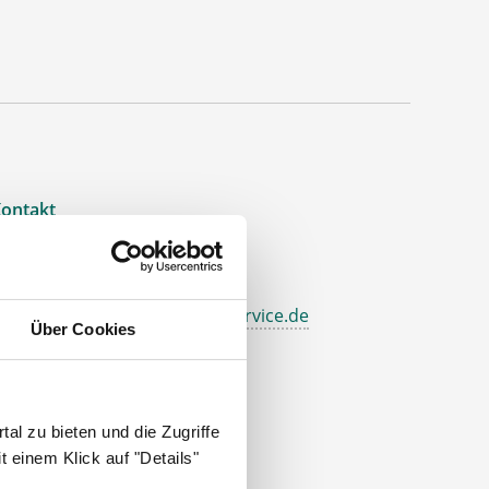
ontakt
el.: +49 (0) 521 / 911 730 37
ax: +49 (0) 521 / 911 730 31
allo@deutscher-apotheker-service.de
Über Cookies
dresse
eutscher Apotheker Service
al zu bieten und die Zugriffe
ohanneswerkstr. 4
 einem Klick auf "Details"
3611 Bielefeld