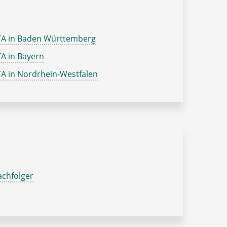
TA in Baden Württemberg
A in Bayern
A in Nordrhein-Westfalen
chfolger