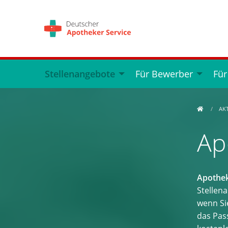
Stellenangebote
Für Bewerber
Für
AK
Ap
Apothek
Stellen
wenn Si
das Pass