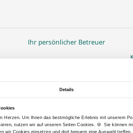
Ihr persönlicher Betreuer
K
T
F
e gerne bei der Suche nach einer Stelle als Apotheker
h
Details
 PKA. Bei Fragen zu unseren Stellenangeboten oder
A
rer kostenlosen Stellenanfrage melden Sie sich
Cookies
D
am Herzen. Um Ihnen das bestmögliche Erlebnis mit unserem Port
J
t zur kostenlosen Stellenanfrage
ieren, nutzen wir auf unseren Seiten Cookies. 🍪 Sie können mit
3
ten wir Cookies einsetzen und dort bequem eine Auswahl treffen.