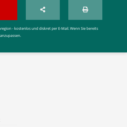
egion - kostenlos und diskret per E-Mail. Wenn Sie bereits
 anzupassen.
t