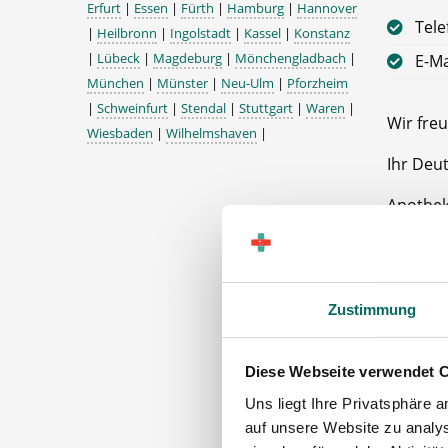
Erfurt
|
Essen
|
Fürth
|
Hamburg
|
Hannover
Tele
|
Heilbronn
|
Ingolstadt
|
Kassel
|
Konstanz
|
Lübeck
|
Magdeburg
|
Mönchengladbach
|
E-Ma
München
|
Münster
|
Neu-Ulm
|
Pforzheim
|
Schweinfurt
|
Stendal
|
Stuttgart
|
Waren
|
Wir freu
Wiesbaden
|
Wilhelmshaven
|
Ihr Deu
Apothe
56410 
Zustimmung
Diese Webseite verwendet 
Uns liegt Ihre Privatsphäre 
auf unsere Website zu analys