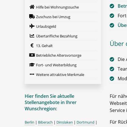
Betr
Hilfe bei Wohnungssuche
Fort
Zuschuss bei Umzug
Über
Urlaubsgeld
Übertarifliche Bezahlung
Über 
13. Gehalt
Betriebliche Altersvorsorge
Die 
Fort- und Weiterbildung
Team
Weitere attraktive Merkmale
Mode
Hier finden Sie aktuelle
Für nähe
Stellenangebote in Ihrer
Webseit
Wunschregion:
Service 
Für Rüc
Berlin
|
Biberach
|
Dinslaken
|
Dortmund
|