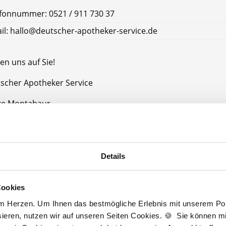
fonnummer: 0521 / 911 730 37
il: hallo@deutscher-apotheker-service.de
en uns auf Sie!
tscher Apotheker Service
ke Montabaur
Montabaur
Details
Jetzt kostenlos Details anfragen
Cookies
Momentan interessieren sich
5 Besucher
für
Stellenangebote als
Apotheker
am Herzen. Um Ihnen das bestmögliche Erlebnis mit unserem Port
ieren, nutzen wir auf unseren Seiten Cookies. 🍪 Sie können mit