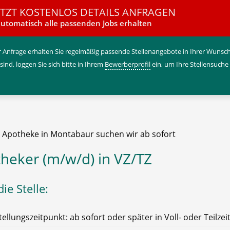
ETZT KOSTENLOS DETAILS ANFRAGEN
utomatisch alle passenden Jobs erhalten
 Anfrage erhalten Sie regelmäßig passende Stellenangebote in Ihrer Wunschr
 sind, loggen Sie sich bitte in Ihrem
Bewerberprofil
ein, um Ihre Stellensuche
e Apotheke in Montabaur suchen wir ab sofort
heker (m/w/d) in VZ/TZ
ie Stelle:
tellungszeitpunkt: ab sofort oder später in Voll- oder Teilzei