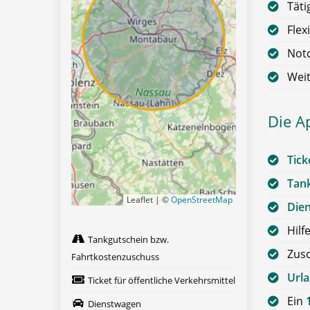
Täti
Flex
Notd
Weit
Die A
Tick
Tan
Leaflet | ©
OpenStreetMap
Die
Hilf
Tankgutschein bzw.
Zus
Fahrtkostenzuschuss
Url
Ticket für öffentliche Verkehrsmittel
Ein
Dienstwagen