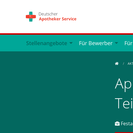
Stellenangebote
Für Bewerber
Für
AK
Ap
Te
Festa