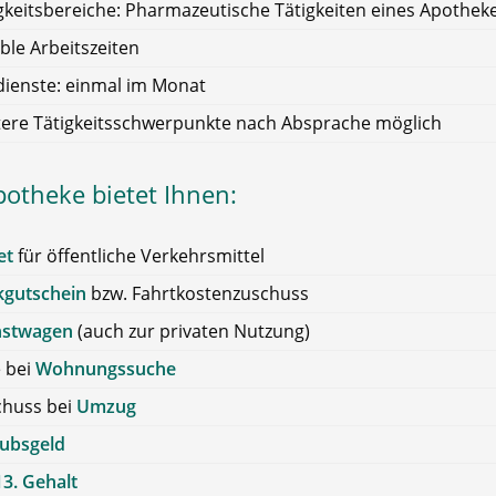
gkeitsbereiche: Pharmazeutische Tätigkeiten eines Apothek
ible Arbeitszeiten
ienste: einmal im Monat
ere Tätigkeitsschwerpunkte nach Absprache möglich
potheke bietet Ihnen:
et
für öffentliche Verkehrsmittel
kgutschein
bzw. Fahrtkostenzuschuss
nstwagen
(auch zur privaten Nutzung)
e bei
Wohnungssuche
chuss bei
Umzug
aubsgeld
13. Gehalt