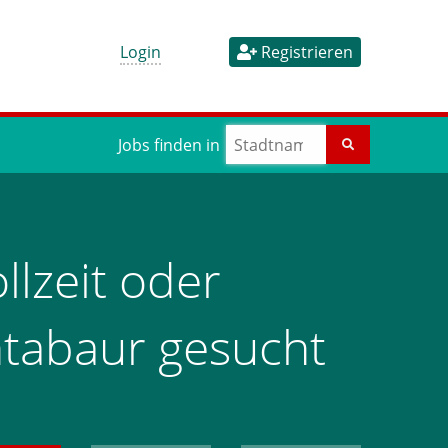
Login
Registrieren
Jobs finden in
llzeit oder
ontabaur gesucht