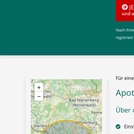
J
und a
Nach Ihrer
registriert
Für ein
+
Apot
−
Über d
Eins