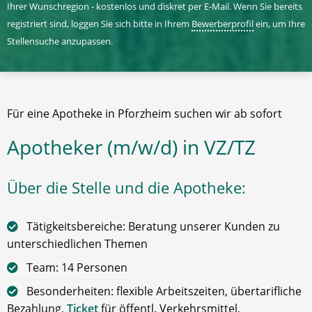
Ihrer Wunschregion - kostenlos und diskret per E-Mail. Wenn Sie bereits
registriert sind, loggen Sie sich bitte in Ihrem
Bewerberprofil
ein, um Ihre
Stellensuche anzupassen.
Für eine Apotheke in Pforzheim suchen wir ab sofort
Apotheker (m/w/d) in VZ/TZ
Über die Stelle und die Apotheke:
Tätigkeitsbereiche: Beratung unserer Kunden zu
unterschiedlichen Themen
Team: 14 Personen
Besonderheiten: flexible Arbeitszeiten, übertarifliche
Bezahlung,
Ticket
für öffentl. Verkehrsmittel,