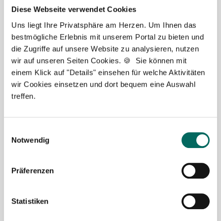
Diese Webseite verwendet Cookies
Uns liegt Ihre Privatsphäre am Herzen. Um Ihnen das
bestmögliche Erlebnis mit unserem Portal zu bieten und
die Zugriffe auf unsere Website zu analysieren, nutzen
wir auf unseren Seiten Cookies. 🍪 Sie können mit
einem Klick auf "Details" einsehen für welche Aktivitäten
wir Cookies einsetzen und dort bequem eine Auswahl
Jasmin Siebeck - Teamleitung
treffen.
Ansprechpartnerin
Einwilligungsauswahl
Lassen Sie mich Ihnen bei der Stellensuche helfen.
Notwendig
Gemeinsam finden wir eine passende Apotheke, in
der Sie als Apotheker (m|w|d), PTA oder PKA das
Präferenzen
Team erweitern können. Bei Fragen stehe ich Ihnen
gerne persönlich zur Seite.
Statistiken
Jetzt zur kostenlosen Stellenanfrage