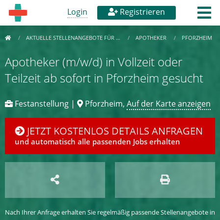
Login
Registrieren
AKTUELLE STELLENANGEBOTE FÜR …
APOTHEKER
PFORZHEIM
Apotheker (m/w/d) in Vollzeit oder
Teilzeit ab sofort in Pforzheim gesucht
Festanstellung |
Pforzheim,
Auf der Karte anzeigen
JETZT KOSTENLOS DETAILS ANFRAGEN
und automatisch alle passenden Jobs erhalten
Nach Ihrer Anfrage erhalten Sie regelmäßig passende Stellenangebote in