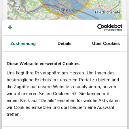
Zustimmung
Details
Über Cookies
Leaflet | ©
OpenStreetMap
Diese Webseite verwendet Cookies
Ticket für öffentliche Verkehrsmittel
Uns liegt Ihre Privatsphäre am Herzen. Um Ihnen das
bestmögliche Erlebnis mit unserem Portal zu bieten und
Gute Erreichbarkeit mit öffentlichen Verkehrsmitteln
die Zugriffe auf unsere Website zu analysieren, nutzen
Dienstwagen
wir auf unseren Seiten Cookies. 🍪 Sie können mit
einem Klick auf "Details" einsehen für welche Aktivitäten
Hilfe bei Wohnungssuche
wir Cookies einsetzen und dort bequem eine Auswahl
Weihnachtsgeld
treffen.
Übertarifliche Bezahlung