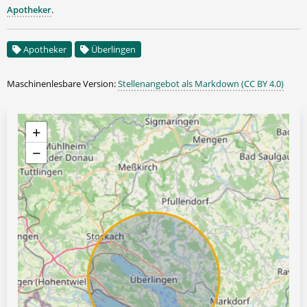
Apotheker
.
Apotheker
Überlingen
Maschinenlesbare Version:
Stellenangebot als Markdown (CC BY 4.0)
+
−