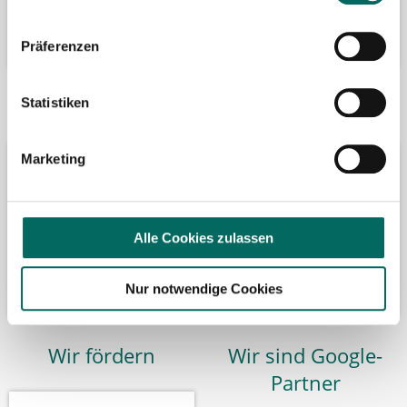
Präferenzen
Bäume pflanzen
Kooperation mit
Statistiken
Marketing
Alle Cookies zulassen
Nur notwendige Cookies
Wir fördern
Wir sind Google-
Partner