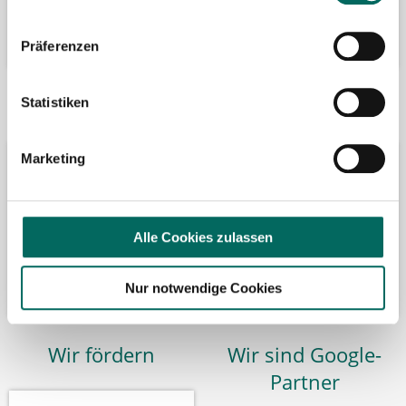
Präferenzen
Bäume pflanzen
Kooperation mit
Statistiken
Marketing
Alle Cookies zulassen
Nur notwendige Cookies
Wir fördern
Wir sind Google-
Partner