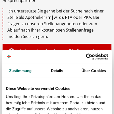
Ansprechpartner
Ich unterstütze Sie gerne bei der Suche nach einer
Stelle als Apotheker (m|w|d), PTA oder PKA. Bei
Fragen zu unseren Stellenangeboten oder zum
Ablauf nach Ihrer kostenlosen Stellenanfrage
melden Sie sich gern.
Jetzt zur kostenlosen Stellenanfrage
Kontakt
Zustimmung
Details
Über Cookies
Tel.: +49 (0) 521 / 911 730 37
Fax: +49 (0) 521 / 911 730 31
Diese Webseite verwendet Cookies
hallo@deutscher-apotheker-service.de
Uns liegt Ihre Privatsphäre am Herzen. Um Ihnen das
bestmögliche Erlebnis mit unserem Portal zu bieten und
die Zugriffe auf unsere Website zu analysieren, nutzen