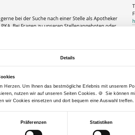
T
F
e gerne bei der Suche nach einer Stelle als Apotheker
h
 PKA. Bei Fragen zu unseren Stellenangeboten oder
A
rer kostenlosen Stellenanfrage melden Sie sich
D
J
t zur kostenlosen Stellenanfrage
Details
3
Cookies
am Herzen. Um Ihnen das bestmögliche Erlebnis mit unserem Port
ieren, nutzen wir auf unseren Seiten Cookies. 🍪 Sie können mit
Wir fördern
ten wir Cookies einsetzen und dort bequem eine Auswahl treffen.
Präferenzen
Statistiken