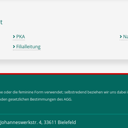
t
PKA
Na
Filialleitung
ine oder die feminine Form verwendet; selbstredend beziehen wir uns dabe
tenden gesetzlichen Bestimmungen des AGG.
Johanneswerkstr. 4, 33611 Bielefeld