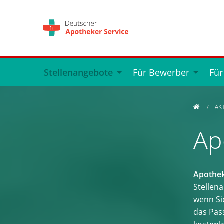
Stellenangebote
Für Bewerber
Für
AK
Ap
Apothek
Stellen
wenn Si
das Pass