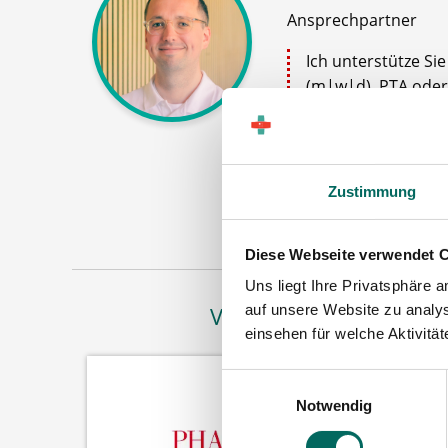
Ansprechpartner
Ich unterstütze Si
(m|w|d), PTA oder
zum Ablauf nach Ih
gern.
Jetz
Zustimmung
Diese Webseite verwendet 
Uns liegt Ihre Privatsphäre 
auf unsere Website zu analys
Vertreten in
einsehen für welche Aktivitä
Einwilligungsauswahl
Notwendig