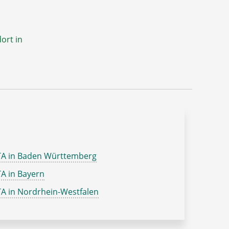
ort in
TA in Baden Württemberg
A in Bayern
A in Nordrhein-Westfalen