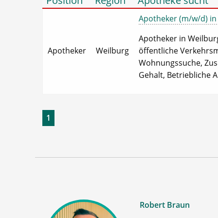
Position
Region
Apotheke sucht
Apotheker (m/w/d) in V
Apotheker in Weilburg
Apotheker
Weilburg
öffentliche Verkehrsm
Wohnungssuche, Zusch
Gehalt, Betriebliche A
1
Robert Braun