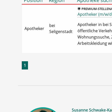
Position
Region
Apotheke such
🌟 PREMIUM-STELLEN
Apotheker (m/w/d) 
Apotheker in bei S
bei
Apotheker
öffentliche Verkeh
Seligenstadt
Wohnungssuche, Zu
Arbeitskleidung wi
1
Susanne Schwake-Ka