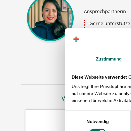
Ansprechpartnerin
Gerne unterstütze i
Apotheker (m|w|d)
Stellenanzeigen o
Stellenanfrage ab
Zustimmung
Jetz
Diese Webseite verwendet 
Uns liegt Ihre Privatsphäre 
auf unsere Website zu analys
Vertreten in
einsehen für welche Aktivitä
Einwilligungsauswahl
Notwendig