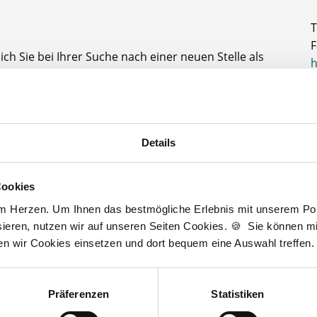
T
F
ch Sie bei Ihrer Suche nach einer neuen Stelle als
h
, PKA oder PTA. Sie haben Fragen zu unseren
A
der dem Ablauf, nachdem Sie eine kostenlose
gesendet haben? Dann kontaktieren Sie mich gerne.
D
J
Details
t zur kostenlosen Stellenanfrage
3
Cookies
am Herzen. Um Ihnen das bestmögliche Erlebnis mit unserem Port
ieren, nutzen wir auf unseren Seiten Cookies. 🍪 Sie können mit
Wir fördern
ten wir Cookies einsetzen und dort bequem eine Auswahl treffen.
Präferenzen
Statistiken