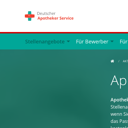
Stellenangebote
Für Bewerber
Für
AK
Ap
Apothek
Stellen
wenn Si
das Pass