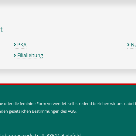
t
PKA
Na
Filialleitung
ine oder die feminine Form verwendet; selbstredend beziehen wir uns dabe
tenden gesetzlichen Bestimmungen des AGG.
Johanneswerkstr. 4, 33611 Bielefeld