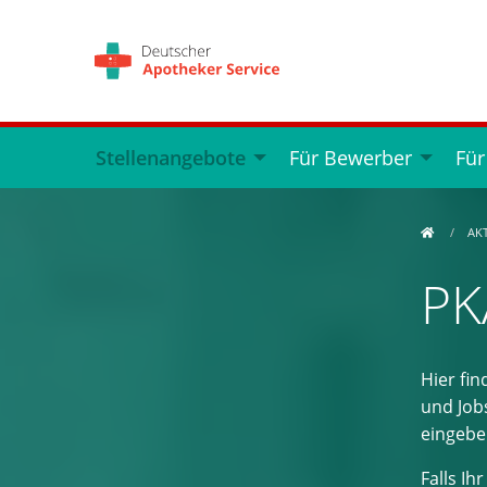
Stellenangebote
Für Bewerber
Für
AK
PK
Hier fi
und Job
eingebe
Falls I