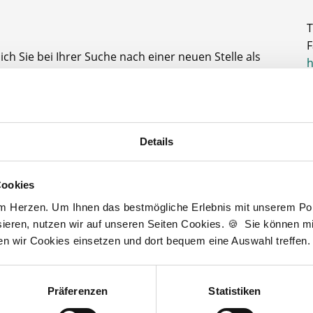
T
F
ch Sie bei Ihrer Suche nach einer neuen Stelle als
h
, PKA oder PTA. Sie haben Fragen zu unseren
A
der dem Ablauf, nachdem Sie eine kostenlose
gesendet haben? Dann kontaktieren Sie mich gerne.
D
J
Details
t zur kostenlosen Stellenanfrage
3
Cookies
am Herzen. Um Ihnen das bestmögliche Erlebnis mit unserem Port
ieren, nutzen wir auf unseren Seiten Cookies. 🍪 Sie können mit
Wir fördern
ten wir Cookies einsetzen und dort bequem eine Auswahl treffen.
Präferenzen
Statistiken