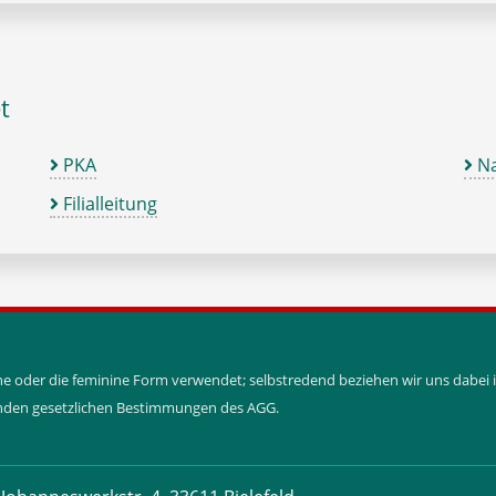
t
PKA
Na
Filialleitung
ine oder die feminine Form verwendet; selbstredend beziehen wir uns dabe
tenden gesetzlichen Bestimmungen des AGG.