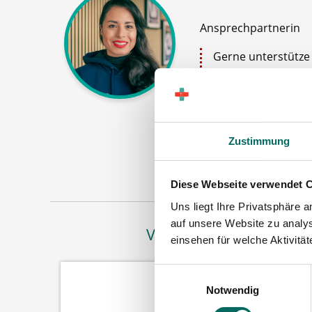
Ansprechpartnerin
Gerne unterstütze i
Apotheker (m|w|d)
Stellenanzeigen o
Stellenanfrage ab
Zustimmung
Jetz
Diese Webseite verwendet 
Uns liegt Ihre Privatsphäre 
auf unsere Website zu analys
Vertreten in
einsehen für welche Aktivitä
Einwilligungsauswahl
Notwendig