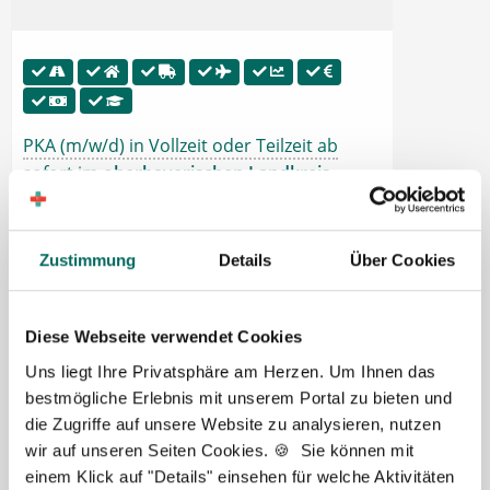
PKA (m/w/d) in Vollzeit oder Teilzeit ab
sofort im
oberbayerischen Landkreis
Rosenheim
PKA in oberbayerischen Landkreis
Zustimmung
Details
Über Cookies
Rosenheim in Festanstellung, Teilzeit,
Vollzeit. Tankgutschein bzw.
Fahrtkostenzuschuss, Hilfe bei
Diese Webseite verwendet Cookies
Wohnungssuche, Zuschuss bei Umzug,
Uns liegt Ihre Privatsphäre am Herzen. Um Ihnen das
Urlaubsgeld, Übertarifliche Bezahlung, 13.
bestmögliche Erlebnis mit unserem Portal zu bieten und
Gehalt, Betriebliche Altersvorsorge, Fort-
die Zugriffe auf unsere Website zu analysieren, nutzen
und Weiterbildung.
wir auf unseren Seiten Cookies. 🍪 Sie können mit
einem Klick auf "Details" einsehen für welche Aktivitäten