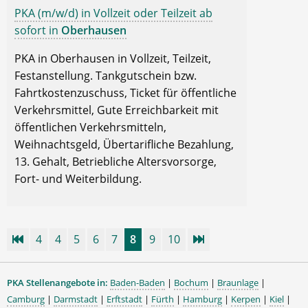
PKA (m/w/d) in Vollzeit oder Teilzeit ab
sofort in
Oberhausen
PKA in Oberhausen in Vollzeit, Teilzeit,
Festanstellung. Tankgutschein bzw.
Fahrtkostenzuschuss, Ticket für öffentliche
Verkehrsmittel, Gute Erreichbarkeit mit
öffentlichen Verkehrsmitteln,
Weihnachtsgeld, Übertarifliche Bezahlung,
13. Gehalt, Betriebliche Altersvorsorge,
Fort- und Weiterbildung.
4
4
5
6
7
8
9
10
PKA Stellenangebote in:
Baden-Baden
|
Bochum
|
Braunlage
|
Camburg
|
Darmstadt
|
Erftstadt
|
Fürth
|
Hamburg
|
Kerpen
|
Kiel
|