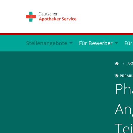
Stellenangebote
Für Bewerber
Für
AK
🌟 PREMI
Ph
An
Te