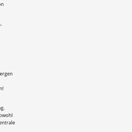
on
,
bergen
n!
g.
sowohl
entrale