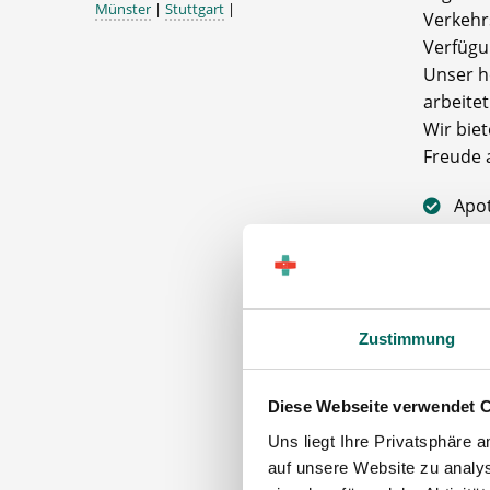
Münster
|
Stuttgart
|
Verkehr
Verfügu
Unser h
arbeite
Wir biet
Freude 
Apo
Tea
Die A
Zustimmung
Förd
Apothek
Diese Webseite verwendet 
Über
Uns liegt Ihre Privatsphäre 
auf unsere Website zu analys
13. 