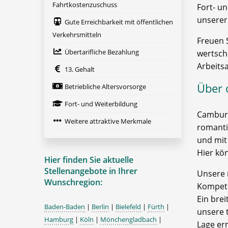
Fahrtkostenzuschuss
Fort- u
unserer
Gute Erreichbarkeit mit öffentlichen
Verkehrsmitteln
Freuen S
Übertarifliche Bezahlung
wertsch
Arbeits
13. Gehalt
Über 
Betriebliche Altersvorsorge
Fort- und Weiterbildung
Camburg
Weitere attraktive Merkmale
romanti
und mit
Hier kö
Hier finden Sie aktuelle
Stellenangebote in Ihrer
Unsere 
Wunschregion:
Kompete
Ein bre
Baden-Baden
|
Berlin
|
Bielefeld
|
Fürth
|
unsere 
Hamburg
|
Köln
|
Mönchengladbach
|
Lage erm