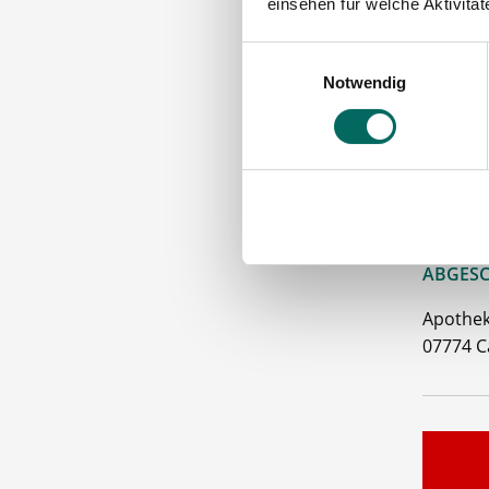
einsehen für welche Aktivitä
Tan
Einwilligungsauswahl
Gute
Notwendig
Betr
30 U
Bitte s
VORAUS
ABGESC
Apothe
07774 