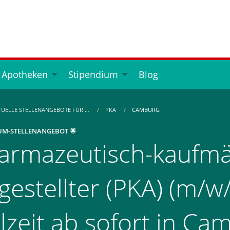
 Apotheken
Stipendium
Blog
TUELLE STELLENANGEBOTE FÜR …
PKA
CAMBURG
UM-STELLENANGEBOT 🌟
armazeutisch-kaufmä
gestellter (PKA) (m/w/
ilzeit ab sofort in C