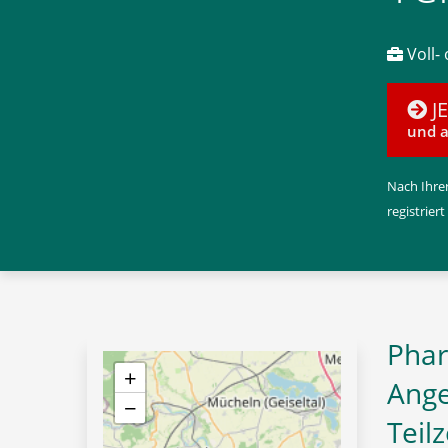
Voll- 
J
und a
Nach Ihrer
registriert
Phar
+
Ange
−
Teil