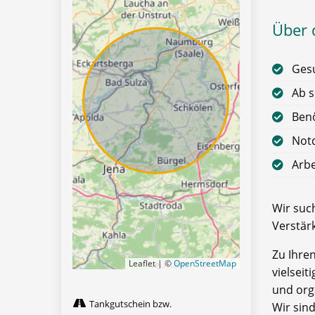
Über d
Gesu
Ab s
Benö
Notd
Arbe
Wir such
Verstär
Zu Ihre
Leaflet | ©
OpenStreetMap
vielseit
und org
Tankgutschein bzw.
Wir sind