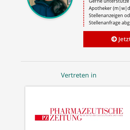
Gerne unterstütze i
Apotheker (m|w|d)
Stellenanzeigen o
Stellenanfrage ab
Jetz
Vertreten in