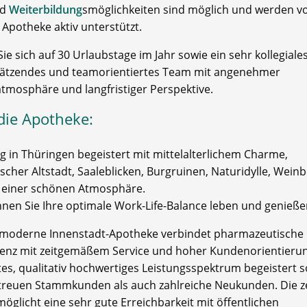
nd
Weiterbildung
smöglichkeiten sind möglich und werden v
 Apotheke aktiv unterstützt.
ie sich auf 30 Urlaubstage im Jahr sowie ein sehr kollegiales
ätzendes und teamorientiertes Team mit angenehmer
atmosphäre und langfristiger Perspektive.
die Apotheke:
 in Thüringen begeistert mit mittelalterlichem Charme,
scher Altstadt, Saaleblicken, Burgruinen, Naturidylle, Wein
 einer schönen Atmosphäre.
nnen Sie Ihre optimale Work-Life-Balance leben und genieße
moderne Innenstadt-Apotheke verbindet pharmazeutische
nz mit zeitgemäßem Service und hoher Kundenorientierun
ites, qualitativ hochwertiges Leistungsspektrum begeistert 
treuen Stammkunden als auch zahlreiche Neukunden. Die z
öglicht eine sehr gute Erreichbarkeit mit öffentlichen