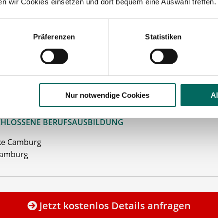
ten wir Cookies einsetzen und dort bequem eine Auswahl treffen.
kgutschein
/Fahrtkostenzuschuss
 Erreichbarkeit
mit öffentl. Verkehrsmitteln
Präferenzen
Statistiken
iebliche Altersvorsorge
rlaubstage
ehen Sie von Bewerbungen per Post oder E-Mail ab.
Nur notwendige Cookies
A
SETZUNG FÜR EINE BEWERBUNG BEI UNSEREN KUNDEN I
HLOSSENE BERUFSAUSBILDUNG
ke Camburg
Camburg
Jetzt kostenlos Details anfragen