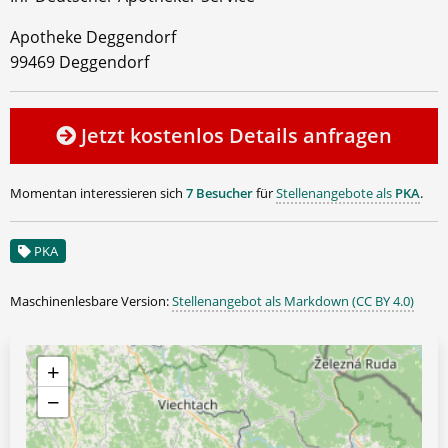
Apotheke Deggendorf
99469 Deggendorf
Jetzt kostenlos Details anfragen
Momentan interessieren sich
7 Besucher
für
Stellenangebote als
PKA
.
PKA
Maschinenlesbare Version:
Stellenangebot als Markdown (CC BY 4.0)
+
−