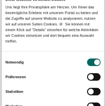
Uns liegt Ihre Privatsphäre am Herzen. Um Ihnen das
bestmögliche Erlebnis mit unserem Portal zu bieten und
die Zugriffe auf unsere Website zu analysieren, nutzen
wir auf unseren Seiten Cookies. 🍪 Sie können mit
einem Klick auf "Details" einsehen für welche Aktivitäten
Robert Braun
wir Cookies einsetzen und dort bequem eine Auswahl
treffen.
Ansprechpartner
Ich unterstütze Sie gerne bei der Suche nach einer
Einwilligungsauswahl
Stelle als Apotheker (m|w|d), PTA oder PKA. Bei
Notwendig
Fragen zu unseren Stellenangeboten oder zum
Ablauf nach Ihrer kostenlosen Stellenanfrage
Präferenzen
melden Sie sich gern.
Statistiken
Jetzt zur kostenlosen Stellenanfrage