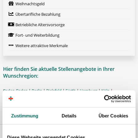
Weihnachtsgeld
Übertarifliche Bezahlung
Betriebliche Altersvorsorge
Fort- und Weiterbildung
Weitere attraktive Merkmale
Hier finden Sie aktuelle Stellenangebote in Ihrer
Wunschregion:
Baden-Baden
|
Berlin
|
Bielefeld
|
Fürth
|
Hamburg
|
Köln
|
Mönchengladbach
|
Münster
|
Stuttgart
|
Zustimmung
Details
Über Cookies
Diese Webseite verwendet Cookies