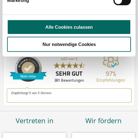
Kontakt
Marketing
Tel.: +49 (0) 521 / 911 730 37
Fax: +49 (0) 521 / 911 730 31
Alle Cookies zulassen
hallo@deutscher-apotheker-service.de
Nur notwendige Cookies
Vertreten in
Wir fördern