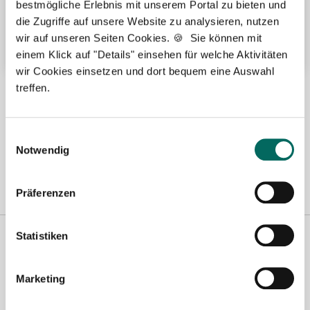
bestmögliche Erlebnis mit unserem Portal zu bieten und
Übertarifliche Bezahlung
die Zugriffe auf unsere Website zu analysieren, nutzen
Weitere attraktive Merkmale
wir auf unseren Seiten Cookies. 🍪 Sie können mit
einem Klick auf "Details" einsehen für welche Aktivitäten
wir Cookies einsetzen und dort bequem eine Auswahl
treffen.
Hier finden Sie aktuelle Stellenangebote in Ihrer
Wunschregion:
Einwilligungsauswahl
Baden-Baden
|
Berlin
|
Bielefeld
|
Fürth
|
Hamburg
|
Köln
|
Notwendig
Mönchengladbach
|
Münster
|
Stuttgart
|
Präferenzen
Statistiken
Marketing