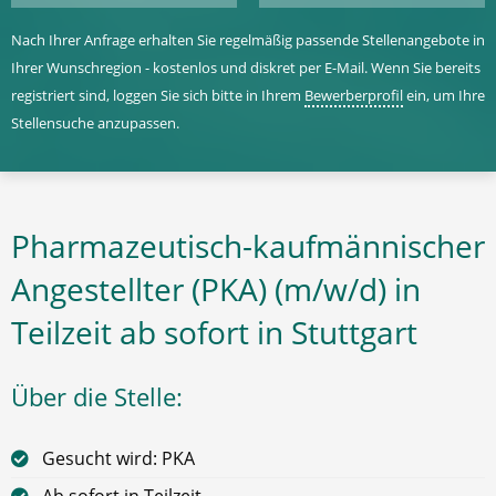
Nach Ihrer Anfrage erhalten Sie regelmäßig passende Stellenangebote in
Ihrer Wunschregion - kostenlos und diskret per E-Mail. Wenn Sie bereits
registriert sind, loggen Sie sich bitte in Ihrem
Bewerberprofil
ein, um Ihre
Stellensuche anzupassen.
Pharmazeutisch-kaufmännischer
Angestellter (PKA) (m/w/d) in
Teilzeit ab sofort in Stuttgart
Über die Stelle:
Gesucht wird: PKA
Ab sofort in Teilzeit