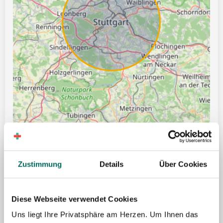
Leaflet | ©
OpenStreetMap
Zustimmung
Details
Über Cookies
Ticket für öffentliche Verkehrsmittel
Gute Erreichbarkeit mit öffentlichen Verkehrsmitteln
Diese Webseite verwendet Cookies
Hilfe bei Wohnungssuche
Uns liegt Ihre Privatsphäre am Herzen. Um Ihnen das
Urlaubsgeld