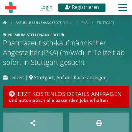
Login
Registrieren
AKTUELLE STELLENANGEBOTE FÜR …
PKA
STUTTGART
🌟 PREMIUM-STELLENANGEBOT 🌟
Pharmazeutisch-kaufmännischer
Angestellter (PKA) (m/w/d) in Teilzeit ab
sofort in Stuttgart gesucht
Teilzeit |
Stuttgart,
Auf der Karte anzeigen
JETZT KOSTENLOS DETAILS ANFRAGEN
und automatisch alle passenden Jobs erhalten