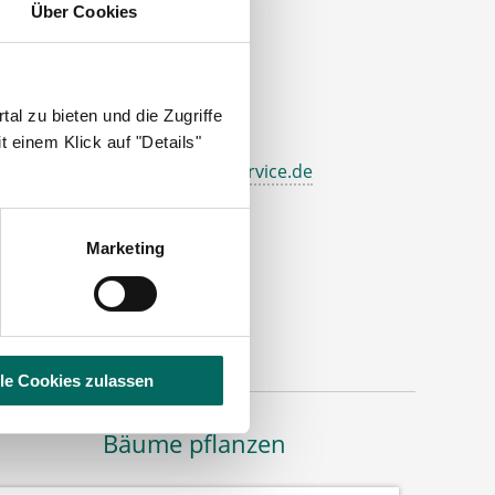
Über Cookies
ontakt
el.: +49 (0) 521 / 911 730 37
al zu bieten und die Zugriffe
ax: +49 (0) 521 / 911 730 31
 einem Klick auf "Details"
allo@deutscher-apotheker-service.de
dresse
Marketing
eutscher Apotheker Service
ohanneswerkstr. 4
3611 Bielefeld
lle Cookies zulassen
Bäume pflanzen