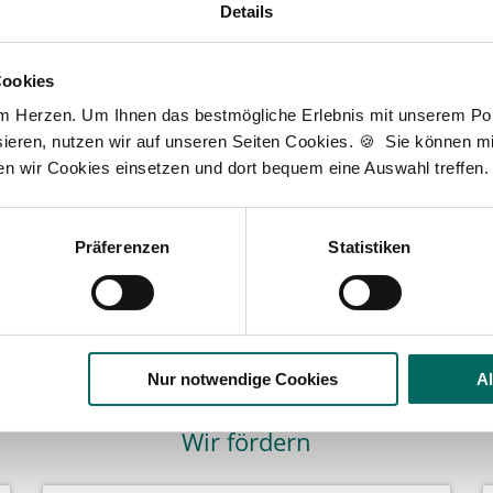
Ihre persönliche Betreuerin
Details
rl
K
Cookies
T
am Herzen. Um Ihnen das bestmögliche Erlebnis mit unserem Port
F
ieren, nutzen wir auf unseren Seiten Cookies. 🍪 Sie können mit
ch Sie bei Ihrer Suche nach einer neuen Stelle als
ten wir Cookies einsetzen und dort bequem eine Auswahl treffen.
h
, PKA oder PTA. Sie haben Fragen zu unseren
A
der dem Ablauf, nachdem Sie eine kostenlose
gesendet haben? Dann kontaktieren Sie mich gerne.
Präferenzen
Statistiken
D
J
t zur kostenlosen Stellenanfrage
3
Nur notwendige Cookies
A
Wir fördern