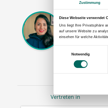
Zustimmung
Susanne Schwake-Ka
Diese Webseite verwendet 
Ansprechpartnerin
Uns liegt Ihre Privatsphäre 
auf unsere Website zu analys
Gerne unterstütze i
einsehen für welche Aktivitä
Apotheker (m|w|d)
Stellenanzeigen o
Einwilligungsauswahl
Stellenanfrage ab
Notwendig
Jetz
Vertreten in