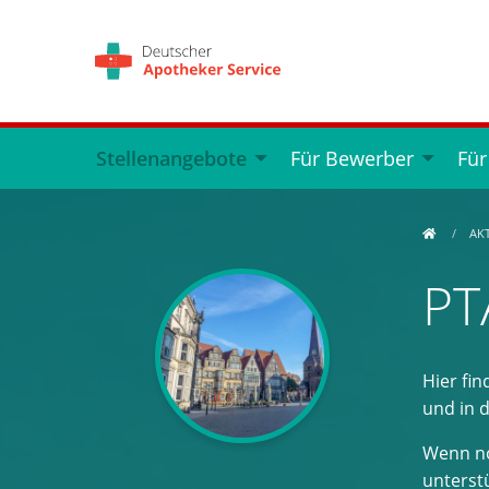
Stellenangebote
Für Bewerber
Für
AK
PT
Hier fin
und in 
Wenn no
unterstü