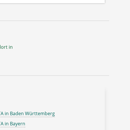
ort in
TA in Baden Württemberg
A in Bayern