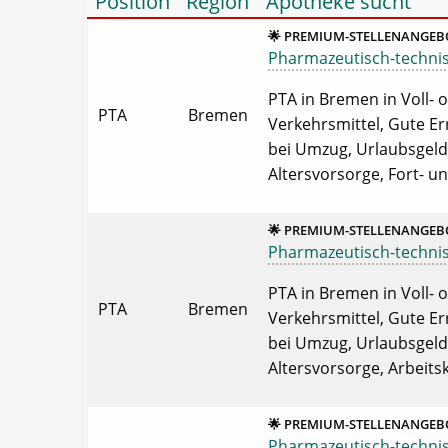
Position
Region
Apotheke sucht
🌟 PREMIUM-STELLENANGEBO
Pharmazeutisch-technisch
PTA in Bremen in Voll- o
PTA
Bremen
Verkehrsmittel, Gute Er
bei Umzug, Urlaubsgeld,
Altersvorsorge, Fort- u
🌟 PREMIUM-STELLENANGEBO
Pharmazeutisch-technisch
PTA in Bremen in Voll- o
PTA
Bremen
Verkehrsmittel, Gute Er
bei Umzug, Urlaubsgeld,
Altersvorsorge, Arbeitsk
🌟 PREMIUM-STELLENANGEBO
Pharmazeutisch-technisch