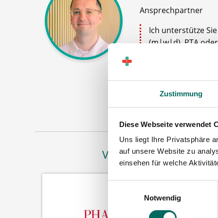
Ansprechpartner
Ich unterstütze Si
(m|w|d), PTA oder
zum Ablauf nach Ih
gern.
Jetz
Zustimmung
Diese Webseite verwendet 
Uns liegt Ihre Privatsphäre 
auf unsere Website zu analys
Vertreten in
einsehen für welche Aktivitä
Einwilligungsauswahl
Notwendig