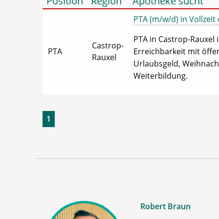
Position
Region
Apotheke sucht
PTA (m/w/d) in Vollzeit 
PTA in Castrop-Rauxel in
Castrop-
PTA
Erreichbarkeit mit öff
Rauxel
Urlaubsgeld, Weihnachts
Weiterbildung.
1
Robert Braun