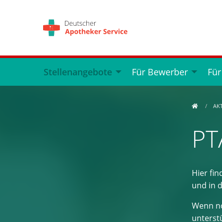
Stellenangebote
Für Bewerber
Für
AK
PT
Hier fin
und in 
Wenn no
unterstü