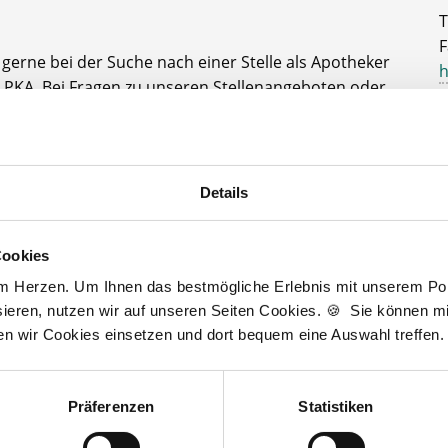
T
F
e gerne bei der Suche nach einer Stelle als Apotheker
h
 PKA. Bei Fragen zu unseren Stellenangeboten oder
A
rer kostenlosen Stellenanfrage melden Sie sich
D
J
t zur kostenlosen Stellenanfrage
Details
3
Cookies
am Herzen. Um Ihnen das bestmögliche Erlebnis mit unserem Port
ieren, nutzen wir auf unseren Seiten Cookies. 🍪 Sie können mit
Wir fördern
ten wir Cookies einsetzen und dort bequem eine Auswahl treffen.
Präferenzen
Statistiken