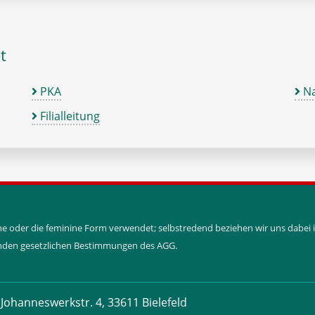
t
PKA
Na
Filialleitung
ine oder die feminine Form verwendet; selbstredend beziehen wir uns dabe
tenden gesetzlichen Bestimmungen des AGG.
Johanneswerkstr. 4, 33611 Bielefeld