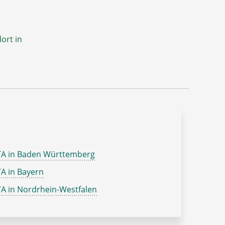
ort in
TA in Baden Württemberg
A in Bayern
A in Nordrhein-Westfalen