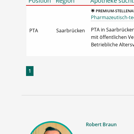
Position
Region
Apotheke sucht
🌟 PREMIUM-STELLENA
Pharmazeutisch-tech
PTA in Saarbrücken 
PTA
Saarbrücken
mit öffentlichen V
Betriebliche Alters
1
Robert Braun