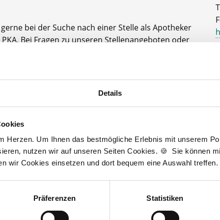
T
F
e gerne bei der Suche nach einer Stelle als Apotheker
h
 PKA. Bei Fragen zu unseren Stellenangeboten oder
A
rer kostenlosen Stellenanfrage melden Sie sich
D
J
t zur kostenlosen Stellenanfrage
Details
3
Cookies
am Herzen. Um Ihnen das bestmögliche Erlebnis mit unserem Port
Wir fördern
ieren, nutzen wir auf unseren Seiten Cookies. 🍪 Sie können mit
ten wir Cookies einsetzen und dort bequem eine Auswahl treffen.
Präferenzen
Statistiken