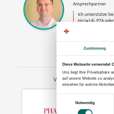
Ansprechpartner
Ich unterstütze Si
(m|w|d), PTA oder
zum Ablauf nach Ih
gern.
Jetz
Zustimmung
Diese Webseite verwendet 
Uns liegt Ihre Privatsphäre 
Vertreten in
auf unsere Website zu analys
einsehen für welche Aktivitä
Einwilligungsauswahl
Notwendig