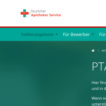
Stellenangebote
Für Bewerber
Für
AK
PT
Hier fin
und in 
Wenn no
unterstü