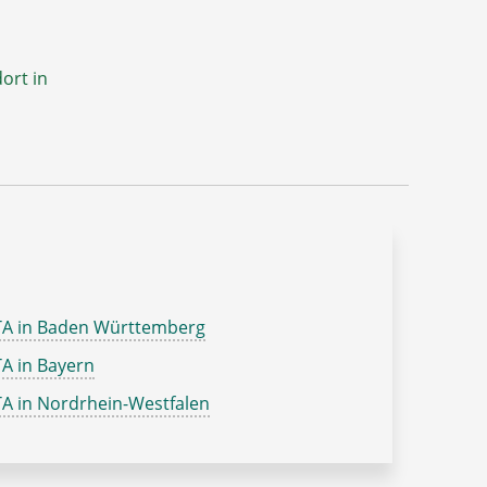
ort in
TA in Baden Württemberg
A in Bayern
A in Nordrhein-Westfalen