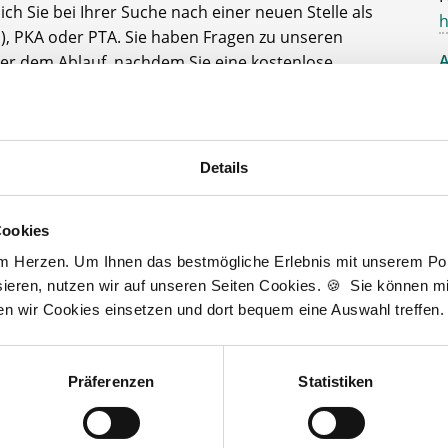
ch Sie bei Ihrer Suche nach einer neuen Stelle als
h
, PKA oder PTA. Sie haben Fragen zu unseren
A
der dem Ablauf, nachdem Sie eine kostenlose
gesendet haben? Dann kontaktieren Sie mich gerne.
D
J
t zur kostenlosen Stellenanfrage
3
Details
Cookies
am Herzen. Um Ihnen das bestmögliche Erlebnis mit unserem Port
Wir fördern
ieren, nutzen wir auf unseren Seiten Cookies. 🍪 Sie können mit
ten wir Cookies einsetzen und dort bequem eine Auswahl treffen.
Präferenzen
Statistiken