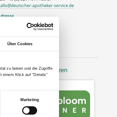
allo@deutscher-apotheker-service.de
dresse
eutscher Apotheker Service
ohanneswerkstr. 4
3611 Bielefeld
Über Cookies
al zu bieten und die Zugriffe
Bäume pflanzen
 einem Klick auf "Details"
Marketing