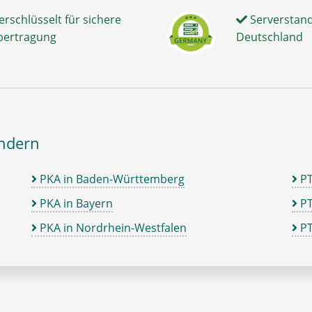
erschlüsselt für sichere
Serverstand
bertragung
Deutschland
ändern
PKA in Baden-Württemberg
P
PKA in Bayern
PT
PKA in Nordrhein-Westfalen
PT