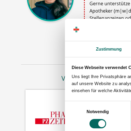
Gerne unterstütze i
Apotheker (m|w|d)
Stellenanzeigen o
Stellenanfrage ab
Jetz
Zustimmung
Diese Webseite verwendet 
Uns liegt Ihre Privatsphäre 
Vertreten in
auf unsere Website zu analys
einsehen für welche Aktivitä
Einwilligungsauswahl
Notwendig