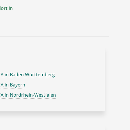
ort in
TA in Baden Württemberg
A in Bayern
A in Nordrhein-Westfalen