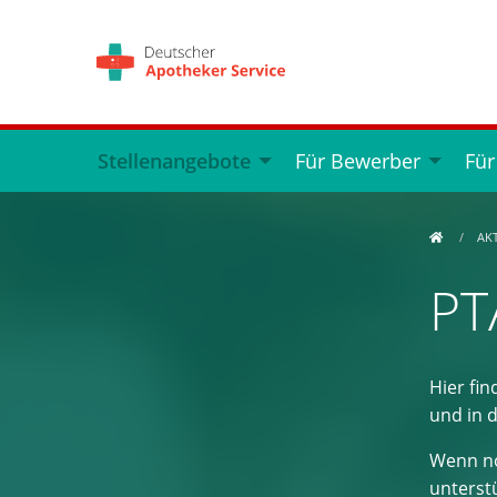
Stellenangebote
Für Bewerber
Für
AK
PT
Hier fin
und in 
Wenn no
unterstü