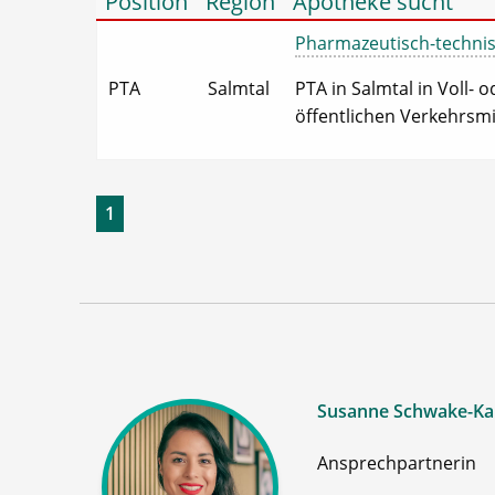
Position
Region
Apotheke sucht
Pharmazeutisch-technisch
PTA
Salmtal
PTA in Salmtal in Voll- 
öffentlichen Verkehrsmit
1
Susanne Schwake-Ka
Ansprechpartnerin