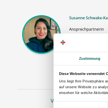
Susanne Schwake-Ka
Ansprechpartnerin
Gerne unterstütze i
Apotheker (m|w|d)
Stellenanzeigen o
Stellenanfrage ab
Zustimmung
Jetz
Diese Webseite verwendet 
Uns liegt Ihre Privatsphäre 
auf unsere Website zu analys
einsehen für welche Aktivitä
Vertreten in
Einwilligungsauswahl