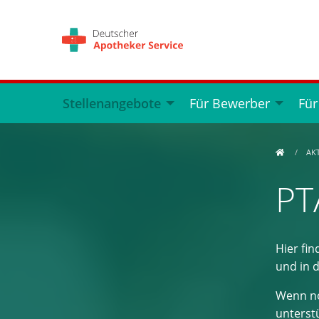
Stellenangebote
Für Bewerber
Für
AK
PT
Hier fin
und in 
Wenn no
unterstü