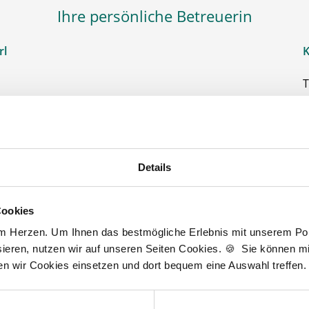
Ihre persönliche Betreuerin
rl
K
T
F
ch Sie bei Ihrer Suche nach einer neuen Stelle als
h
, PKA oder PTA. Sie haben Fragen zu unseren
A
der dem Ablauf, nachdem Sie eine kostenlose
gesendet haben? Dann kontaktieren Sie mich gerne.
Details
D
J
t zur kostenlosen Stellenanfrage
Cookies
3
am Herzen. Um Ihnen das bestmögliche Erlebnis mit unserem Port
ieren, nutzen wir auf unseren Seiten Cookies. 🍪 Sie können mit
ten wir Cookies einsetzen und dort bequem eine Auswahl treffen.
Wir fördern