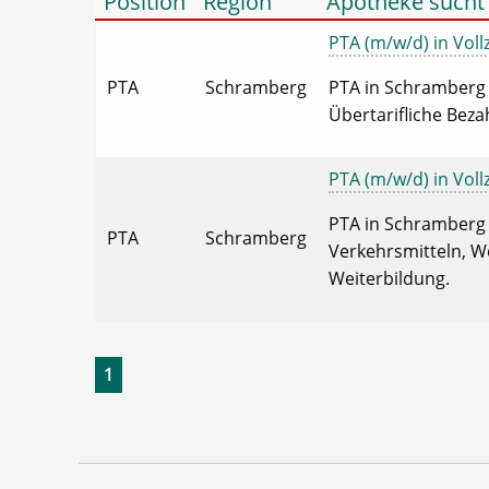
Position
Region
Apotheke sucht
PTA (m/w/d) in Vollz
PTA
Schramberg
PTA in Schramberg i
Übertarifliche Beza
PTA (m/w/d) in Vollz
PTA in Schramberg in
PTA
Schramberg
Verkehrsmitteln, We
Weiterbildung.
1