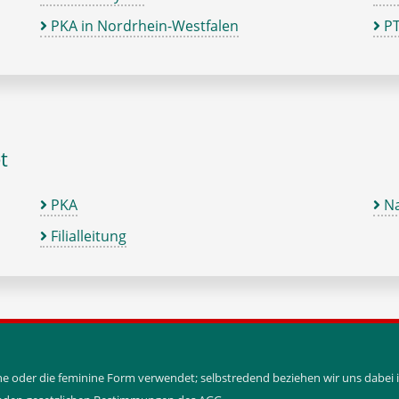
PKA in Nordrhein-Westfalen
PT
t
PKA
Na
Filialleitung
ine oder die feminine Form verwendet; selbstredend beziehen wir uns dabe