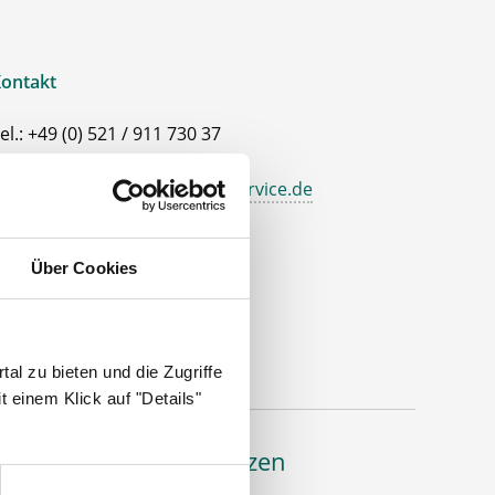
ontakt
el.: +49 (0) 521 / 911 730 37
ax: +49 (0) 521 / 911 730 31
allo@deutscher-apotheker-service.de
dresse
Über Cookies
eutscher Apotheker Service
ohanneswerkstr. 4
3611 Bielefeld
al zu bieten und die Zugriffe
 einem Klick auf "Details"
Bäume pflanzen