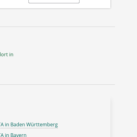
ort in
TA in Baden Württemberg
A in Bayern