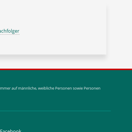
chfolger
i immer auf männliche, weibliche Personen sowie Personen
Facebook