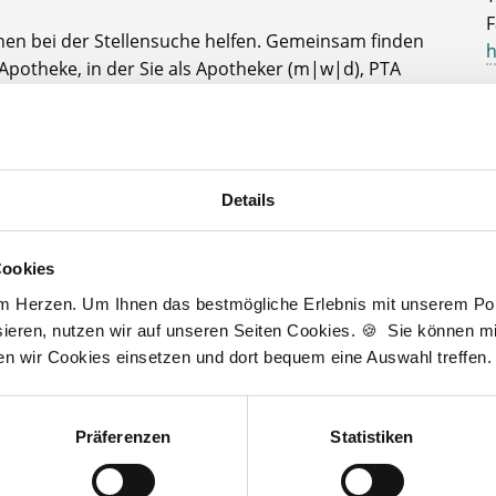
F
nen bei der Stellensuche helfen. Gemeinsam finden
h
Apotheke, in der Sie als Apotheker (m|w|d), PTA
A
 erweitern können. Bei Fragen stehe ich Ihnen
r Seite.
D
J
t zur kostenlosen Stellenanfrage
Details
3
Cookies
am Herzen. Um Ihnen das bestmögliche Erlebnis mit unserem Port
Wir fördern
ieren, nutzen wir auf unseren Seiten Cookies. 🍪 Sie können mit
ten wir Cookies einsetzen und dort bequem eine Auswahl treffen.
Präferenzen
Statistiken