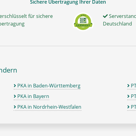
Sichere Übertragung Ihrer Daten
erschlüsselt für sichere
Serverstand
bertragung
Deutschland
ändern
PKA in Baden-Württemberg
P
PKA in Bayern
PT
PKA in Nordrhein-Westfalen
PT