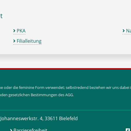
t
PKA
Na
Filialleitung
ine oder die feminine Form verwendet; selbstredend beziehen wir uns dabe
tenden gesetzlichen Bestimmungen des AGG.
Johanneswerkstr. 4, 33611 Bielefeld
Barrierefreiheit