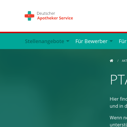
Stellenangebote
Für Bewerber
Für
AK
PT
Hier fin
und in 
Wenn no
unterstü