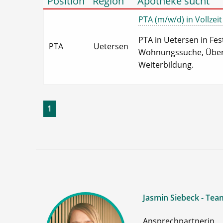
Position
Region
Apotheke sucht
PTA (m/w/d) in Vollzeit
PTA in Uetersen in Fest
PTA
Uetersen
Wohnungssuche, Übertar
Weiterbildung.
1
Jasmin Siebeck - Tea
Ansprechpartnerin