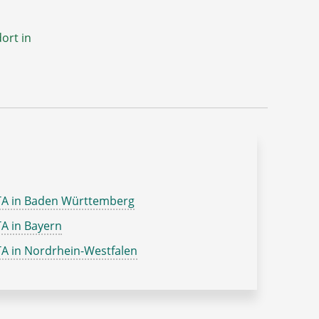
ort in
TA in Baden Württemberg
A in Bayern
A in Nordrhein-Westfalen