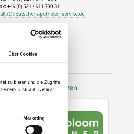
ax: +49 (0) 521 / 911 730 31
allo@deutscher-apotheker-service.de
dresse
eutscher Apotheker Service
ohanneswerkstr. 4
Über Cookies
3611 Bielefeld
al zu bieten und die Zugriffe
Bäume pflanzen
 einem Klick auf "Details"
Marketing