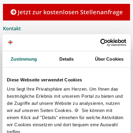
Jetzt zur kostenlosen Stellenanfrage
Kontakt
Tel.: +49 (0) 521 / 911 730 37
Fax: +49 (0) 521 / 911 730 31
hallo@deutscher-apotheker-service.de
Zustimmung
Details
Über Cookies
Diese Webseite verwendet Cookies
Uns liegt Ihre Privatsphäre am Herzen. Um Ihnen das
bestmögliche Erlebnis mit unserem Portal zu bieten und
die Zugriffe auf unsere Website zu analysieren, nutzen
wir auf unseren Seiten Cookies. 🍪 Sie können mit
einem Klick auf "Details" einsehen für welche Aktivitäten
wir Cookies einsetzen und dort bequem eine Auswahl
treffen.