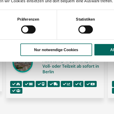
ten wir Cookies einsetzen und dort bequem eine Auswahl treffen.
 der Region Berlin:
Präferenzen
Statistiken
🌟 PREMIUM-STELLENANGEBOT 🌟

Nur notwendige Cookies
A
Pharmazeutisch-technischer
Assistent (PTA) (m/w/d) in
Voll- oder Teilzeit ab sofort in
Berlin