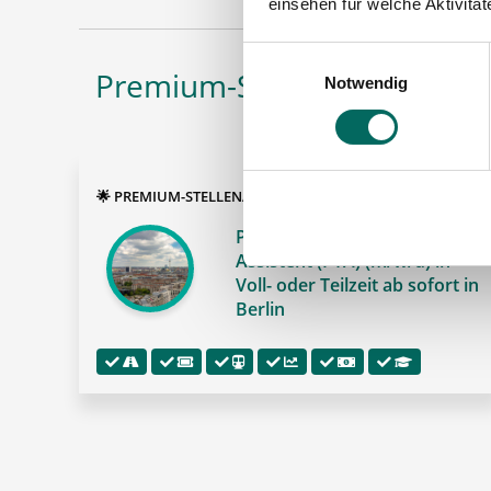
einsehen für welche Aktivitä
Einwilligungsauswahl
Premium-Stellenangebote in
Notwendig
🌟 PREMIUM-STELLENANGEBOT 🌟
Pharmazeutisch-technischer
Assistent (PTA) (m/w/d) in
Voll- oder Teilzeit ab sofort in
Berlin