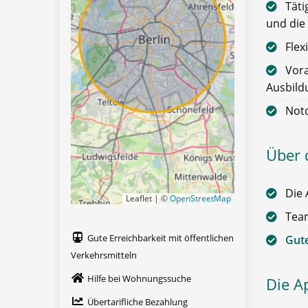
Täti
und die
Flex
Vora
Ausbild
Notd
Über 
Die 
Leaflet | ©
OpenStreetMap
Team
Gute Erreichbarkeit mit öffentlichen
Gute
Verkehrsmitteln
Hilfe bei Wohnungssuche
Die A
Übertarifliche Bezahlung