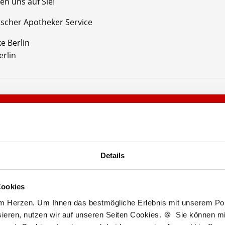
en uns auf Sie!
tscher Apotheker Service
e Berlin
erlin
Jetzt kostenlos Details anfragen
Momentan interessieren sich
6 Besucher
für
Stellenangebote als
PTA
.
Details
Berlin
Cookies
am Herzen. Um Ihnen das bestmögliche Erlebnis mit unserem Port
lesbare Version:
Stellenangebot als Markdown (CC BY 4.0)
ieren, nutzen wir auf unseren Seiten Cookies. 🍪 Sie können mit