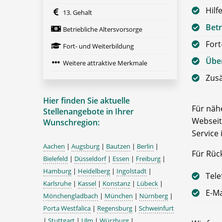
Hilf
13. Gehalt
Betr
Betriebliche Altersvorsorge
Fort
Fort- und Weiterbildung
Über
Weitere attraktive Merkmale
Zusä
Hier finden Sie aktuelle
Für nähe
Stellenangebote in Ihrer
Webseit
Wunschregion:
Service 
Aachen
|
Augsburg
|
Bautzen
|
Berlin
|
Für Rüc
Bielefeld
|
Düsseldorf
|
Essen
|
Freiburg
|
Hamburg
|
Heidelberg
|
Ingolstadt
|
Tele
Karlsruhe
|
Kassel
|
Konstanz
|
Lübeck
|
E-Ma
Mönchengladbach
|
München
|
Nürnberg
|
Porta Westfalica
|
Regensburg
|
Schweinfurt
|
Stuttgart
|
Ulm
|
Würzburg
|