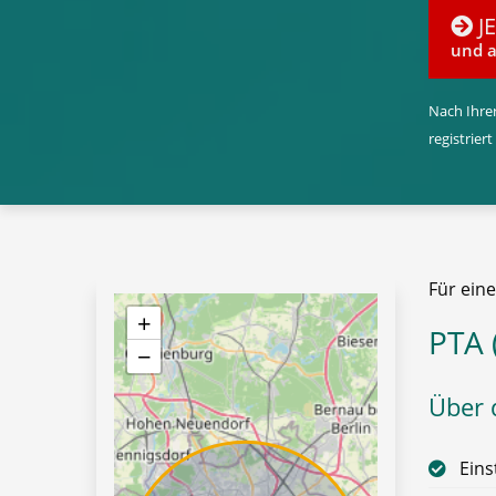
J
und a
Nach Ihrer
registriert
Für eine
+
PTA 
−
Über d
Eins