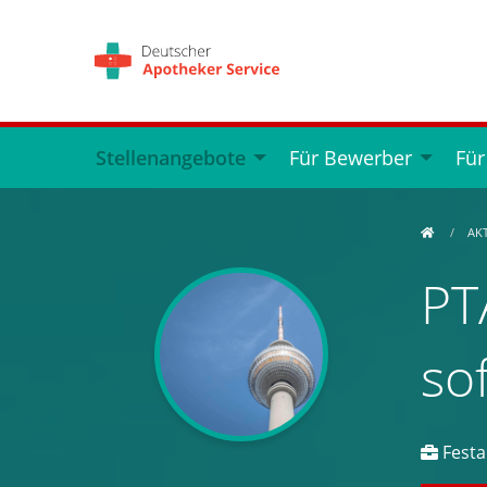
Stellenangebote
Für Bewerber
Für
AK
PT
so
Festan